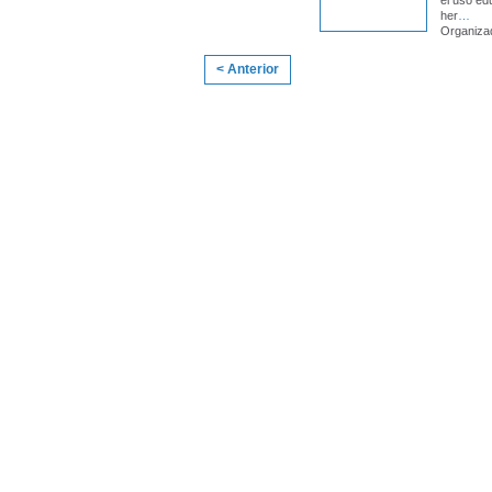
el uso ed
her
…
Organiza
< Anterior