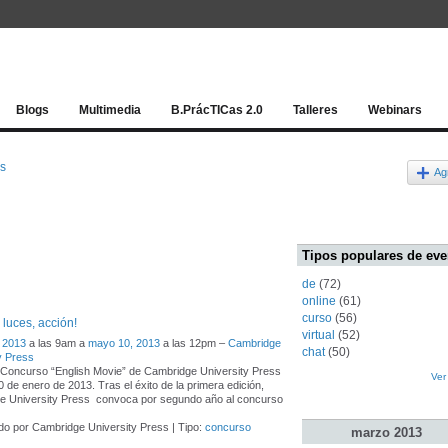
Red socia
Blogs
Multimedia
B.PrácTICas 2.0
Talleres
Webinars
os
Ag
Tipos populares de eve
de
(72)
online
(61)
curso
(56)
luces, acción!
virtual
(52)
 2013
a las 9am a
mayo 10, 2013
a las 12pm –
Cambridge
chat
(50)
y Press
 Concurso “English Movie” de Cambridge University Press
Ver
0 de enero de 2013. Tras el éxito de la primera edición,
e University Press convoca por segundo año al concurso
o por Cambridge University Press | Tipo:
concurso
marzo
2013