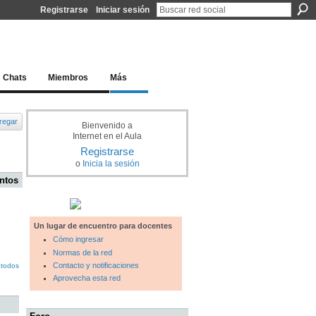
Registrarse
Iniciar sesión
l docente para una educación del siglo XXI
Chats
Miembros
Más
regar
Bienvenido a
Internet en el Aula
Registrarse
o
Inicia la sesión
ntos
Un lugar de encuentro para docentes
Cómo ingresar
Normas de la red
Contacto y notificaciones
 todos
Aprovecha esta red