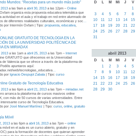
D
L
M
Mi
J
V
ndo Mundos: “Recetas para un mundo más justo”
1
 2013
a las 9am a
abril 30, 2013
a las 12pm –
Online
Oxfam organiza esta propuesta educativa telemática que
3
4
5
6
7
8
a actividad en el aula y el trabajo en red entre alumnado de
10
11
12
13
14
15
os de diferentes realidades culturales, económicas y soc
…
17
18
19
20
21
22
do por Intermón Oxfam | Tipo:
propuesta
,
educativa
,
a
24
25
26
27
28
29
31
ONLINE GRATUITO DE TECNOLOGíA EN LA
IÓN DE LA UNIVERSIDAD POLITÉCNICA DE
IA EN MIRIADAX
abril
2013
, 2013
a las 1am a
abril 25, 2013
a las 7pm –
Internet
line GRATUITO que ofrecemos en la Universidad
D
L
M
Mi
J
V
ca de Valencia que se ofrece a través de la plataforma de
1
2
3
4
5
 Podéis apuntaros aquí:
riadax.net/web/tecnologias_educativa
…
7
8
9
10
11
12
do por
Ignacio Despujol Zabala
| Tipo:
curso
14
15
16
17
18
19
line Gratuito de Tecnología Educativa
21
22
23
24
25
26
28
29
30
, 2013
a las 6pm a
abril 21, 2013
a las 7pm –
miriadax.net
ero arranca la plataforma de cursos masivos online
 con más de 50 cursos de varias universidades. Entre
e interesante curso de Tecnología Educativa.
do por
José Manuel Martínez
| Tipo:
curso
,
online
,
gratuito
ía Móvil
2, 2013
a las 6pm a
abril 16, 2013
a las 7pm –
online
 móvil en el aula es un curso abierto, gratuito y en
OC) para la formación de docentes que quieran aprender