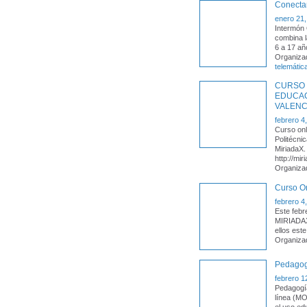
Conecta
enero 21,
Intermón 
combina l
6 a 17 añ
Organiza
telemátic
CURSO 
EDUCAC
VALENC
febrero 4
Curso on
Politécni
MiriadaX.
http://mi
Organiza
Curso On
febrero 4
Este febr
MIRIADAX,
ellos est
Organiza
Pedagog
febrero 1
Pedagogía
línea (MO