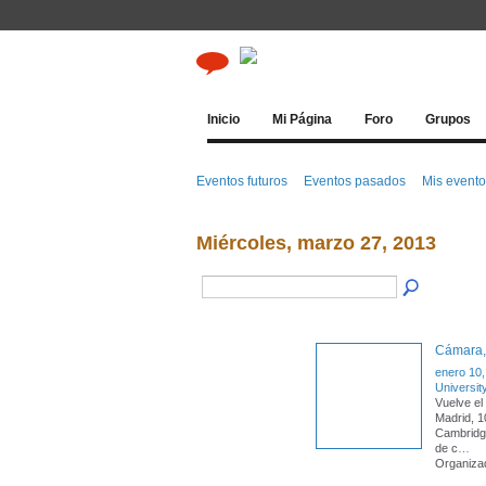
Inicio
Mi Página
Foro
Grupos
Eventos futuros
Eventos pasados
Mis event
Miércoles, marzo 27, 2013
Cámara, 
enero 10,
Universit
Vuelve el
Madrid, 1
Cambridg
de c
…
Organizad