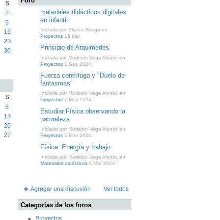
Foro
S
materiales didácticos digitales
2
en infantil
9
Iniciada por Blanca Besga en
16
Proyectos
15 Mar.
23
Principio de Arquimedes
30
Iniciada por Modesto Vega Alonso en
Proyectos
1 Sep 2024.
Fuerza centrifuga y "Duelo de
fantasmas"
Iniciada por Modesto Vega Alonso en
S
Proyectos
7 May 2024.
6
Estudiar Física observando la
13
naturaleza
20
Iniciada por Modesto Vega Alonso en
27
Proyectos
1 Ene 2024.
Física. Energía y trabajo
Iniciada por Modesto Vega Alonso en
Materiales didácticos
8 Mar 2023.
Agregar una discusión
Ver todos
Categorías de los foros
Proyectos