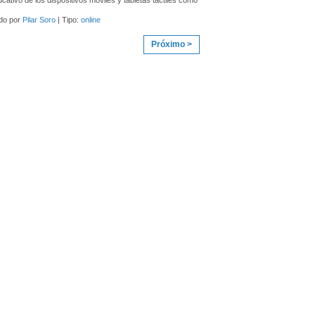
ucativo de los dispositivos móviles y tabletas táctiles como
do por
Pilar Soro
| Tipo:
online
Próximo >