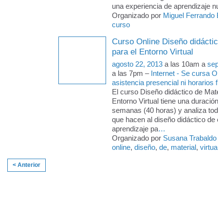
una experiencia de aprendizaje n
Organizado por
Miguel Ferrando B
curso
Curso Online Diseño didáctic
para el Entorno Virtual
agosto 22, 2013
a las 10am a
sep
a las 7pm –
Internet - Se cursa 
asistencia presencial ni horarios f
El curso Diseño didáctico de Mate
Entorno Virtual tiene una duració
semanas (40 horas) y analiza to
que hacen al diseño didáctico de 
aprendizaje pa
…
Organizado por
Susana Trabaldo
online
,
diseño
,
de
,
material
,
virtua
< Anterior