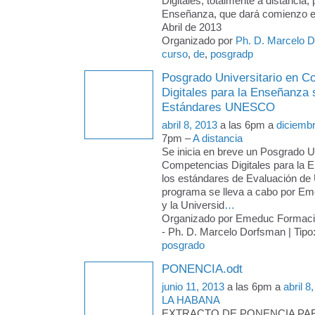
Digitales, totalmente a distancia, 
Enseñanza, que dará comienzo e
Abril de 2013
Organizado por
Ph. D. Marcelo 
curso
,
de
,
posgradp
Posgrado Universitario en C
Digitales para la Enseñanza
Estándares UNESCO
abril 8, 2013
a las 6pm a
diciemb
7pm –
A distancia
Se inicia en breve un Posgrado Un
Competencias Digitales para la 
los estándares de Evaluación d
programa se lleva a cabo por E
y la Universid
…
Organizado por Emeduc Formac
- Ph. D. Marcelo Dorfsman | Tipo
posgrado
PONENCIA.odt
junio 11, 2013
a las 6pm a
abril 8
LA HABANA
EXTRACTO DE PONENCIA PARA