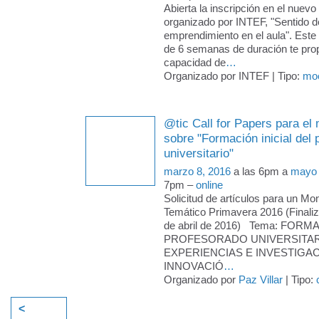
Abierta la inscripción en el nu
organizado por INTEF, "Sentido de 
emprendimiento en el aula". Est
de 6 semanas de duración te prop
capacidad de
…
Organizado por INTEF | Tipo:
mo
@tic Call for Papers para el
sobre "Formación inicial del
universitario"
marzo 8, 2016
a las 6pm a
mayo 
7pm –
online
Solicitud de artículos para un Mo
Temático Primavera 2016 (Finaliz
de abril de 2016) Tema: FOR
PROFESORADO UNIVERSITAR
EXPERIENCIAS E INVESTIGA
INNOVACIÓ
…
Organizado por
Paz Villar
| Tipo:
<