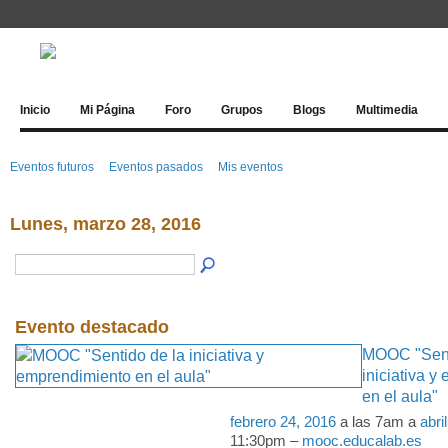
Inicio
Mi Página
Foro
Grupos
Blogs
Multimedia
Eventos futuros
Eventos pasados
Mis eventos
Lunes, marzo 28, 2016
Evento destacado
MOOC "Sent
iniciativa 
en el aula"
febrero 24, 2016
a las 7am a
abri
11:30pm –
mooc.educalab.es