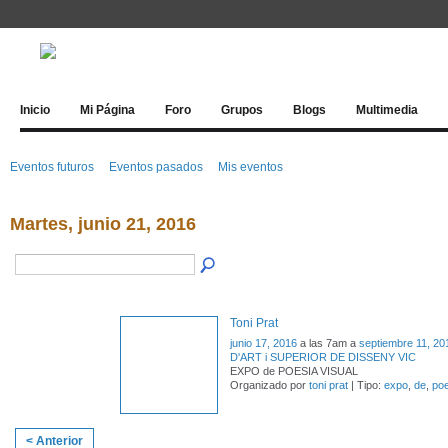
Inicio
Mi Página
Foro
Grupos
Blogs
Multimedia
Eventos futuros
Eventos pasados
Mis eventos
Martes, junio 21, 2016
Toni Prat
junio 17, 2016
a las 7am a
septiembre 11, 20
D'ART i SUPERIOR DE DISSENY VIC
EXPO de POESIA VISUAL
Organizado por
toni prat
| Tipo:
expo
,
de
,
poe
< Anterior