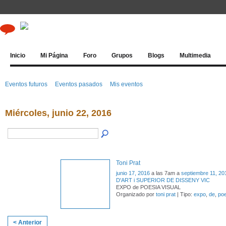
Inicio
Mi Página
Foro
Grupos
Blogs
Multimedia
Eventos futuros
Eventos pasados
Mis eventos
Miércoles, junio 22, 2016
Toni Prat
junio 17, 2016
a las 7am a
septiembre 11, 20
D'ART i SUPERIOR DE DISSENY VIC
EXPO de POESIA VISUAL
Organizado por
toni prat
| Tipo:
expo
,
de
,
poe
< Anterior