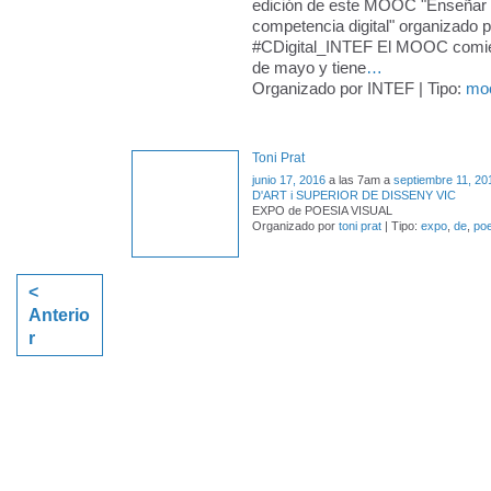
edición de este MOOC "Enseñar y
competencia digital" organizado 
#CDigital_INTEF El MOOC comie
de mayo y tiene
…
Organizado por INTEF | Tipo:
mo
Toni Prat
junio 17, 2016
a las 7am a
septiembre 11, 20
D'ART i SUPERIOR DE DISSENY VIC
EXPO de POESIA VISUAL
Organizado por
toni prat
| Tipo:
expo
,
de
,
poe
<
Anterio
r