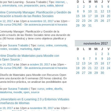
D
L
M
Mi
J
V
o por Net-Learning - Susana Trabaldo | Tipo:
internet
,
-
,
o
,
universitaria
,
con
,
preparación
,
para
,
salida
,
laboral
1
2
3
4
5
6
8
9
10
11
12
13
line Community Manager: Planificación y Gestión de
15
16
17
18
19
20
icación a través de las Redes Sociales
22
23
24
25
26
27
e 12, 2017
a las 12pm a
noviembre 10, 2017
a las 12pm –
- Se cursa ONLINE - Sin asistencia presencial ni horarios
29
30
31
Community Manager: Planificación y Gestión de la
ión a través de las Redes Sociales tiene una duración de
 (80 horas cátedra) y tiene como objetivos planificar y
…
noviembre
2017
do por
Susana Trabaldo
| Tipo:
curso
,
online
,
community
,
D
L
M
Mi
J
V
,
redes
,
sociales
,
marketing
,
digital
1
2
3
line Diseño de Materiales para Moodle con
5
6
7
8
9
10
s Open Source ::
12
13
14
15
16
17
e 14, 2017
a las 10am a
octubre 20, 2017
a las 10pm –
19
20
21
22
23
24
- Se cursa ONLINE - Sin asistencia presencial ni horarios
26
27
28
29
30
 "Diseño de Materiales para Moodle con Recursos Open
iene una duración de 5 semanas (50 horas cátedra). En
uesta teórico-práctica, se analizan las posibilidades que
…
do por
Susana Trabaldo
| Tipo:
curso
,
online
,
diseño
,
plataforma
,
moodle
,
open
,
source
Universitario en E-Learning 2.0 y Entornos Virtuales
 Enseñanza de Idiomas
e 19, 2017
a las 12pm a
noviembre 30, 2017
a las 12pm –