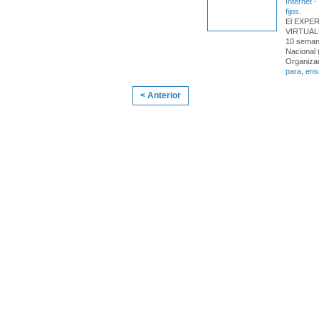
Internet 
fijos.
El EXPE
VIRTUALE
10 semana
Nacional 
Organiza
para
,
ens
< Anterior