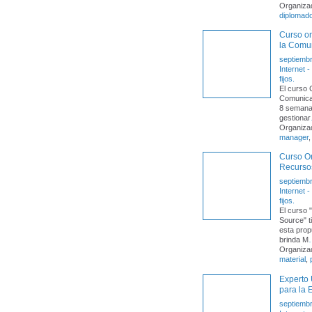
Organizad
diplomad
Curso on
la Comun
septiembr
Internet 
fijos.
El curso 
Comunicac
8 semanas
gestionar
Organiza
manager
Curso On
Recurso
septiembr
Internet 
fijos.
El curso
Source" t
esta prop
brinda M
Organiza
material
,
Experto 
para la
septiembr