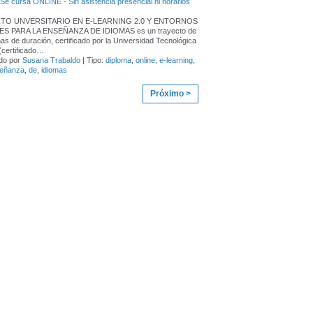
- Se cursa ONLINE - Sin asistencia presencial ni horarios
RTO UNVERSITARIO EN E-LEARNING 2.0 Y ENTORNOS
S PARA LA ENSEÑANZA DE IDIOMAS es un trayecto de
s de duración, certificado por la Universidad Tecnológica
(certificado
…
do por
Susana Trabaldo
| Tipo:
diploma
,
online
,
e-learning
,
eñanza
,
de
,
idiomas
Próximo >