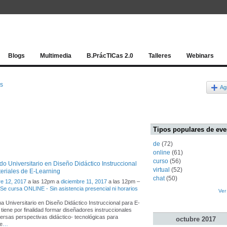
Red socia
Blogs
Multimedia
B.PrácTICas 2.0
Talleres
Webinars
os
Ag
Tipos populares de eve
de
(72)
online
(61)
curso
(56)
o Universitario en Diseño Didáctico Instruccional
virtual
(52)
eriales de E-Learning
chat
(50)
e 12, 2017
a las 12pm a
diciembre 11, 2017
a las 12pm –
- Se cursa ONLINE - Sin asistencia presencial ni horarios
Ver
ma Universitario en Diseño Didáctico Instruccional para E-
 tiene por finalidad formar diseñadores instruccionales
ersas perspectivas didáctico- tecnológicas para
octubre
2017
e
…