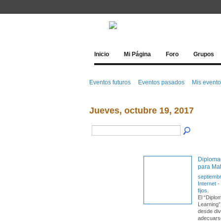
Inicio
Mi Página
Foro
Grupos
Eventos futuros
Eventos pasados
Mis event
Jueves, octubre 19, 2017
Diplomad
para Mat
septiembr
Internet 
fijos.
El “Diplo
Learning”
desde div
adecuars