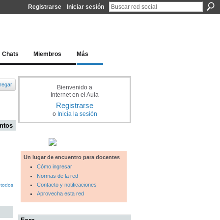
Registrarse
Iniciar sesión
l docente para una educación del siglo XXI
Chats
Miembros
Más
regar
Bienvenido a
Internet en el Aula
Registrarse
o
Inicia la sesión
ntos
Un lugar de encuentro para docentes
Cómo ingresar
Normas de la red
Contacto y notificaciones
 todos
Aprovecha esta red