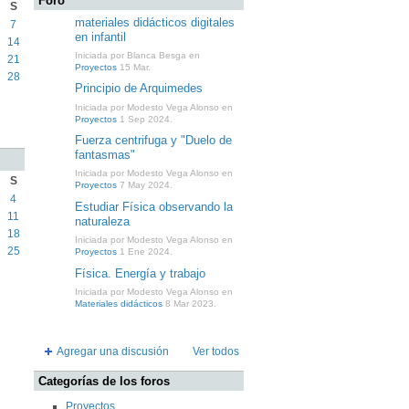
Foro
S
materiales didácticos digitales
7
en infantil
14
Iniciada por Blanca Besga en
21
Proyectos
15 Mar.
28
Principio de Arquimedes
Iniciada por Modesto Vega Alonso en
Proyectos
1 Sep 2024.
Fuerza centrifuga y "Duelo de
fantasmas"
Iniciada por Modesto Vega Alonso en
S
Proyectos
7 May 2024.
4
Estudiar Física observando la
11
naturaleza
18
Iniciada por Modesto Vega Alonso en
25
Proyectos
1 Ene 2024.
Física. Energía y trabajo
Iniciada por Modesto Vega Alonso en
Materiales didácticos
8 Mar 2023.
Agregar una discusión
Ver todos
Categorías de los foros
Proyectos