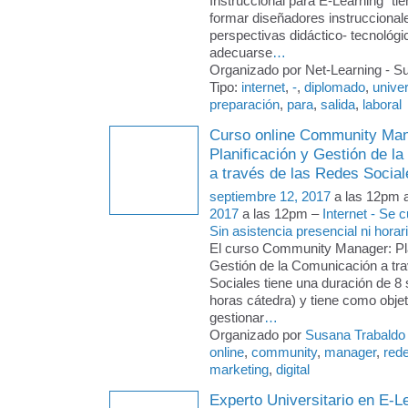
Instruccional para E-Learning” tie
formar diseñadores instruccional
perspectivas didáctico- tecnológi
adecuarse
…
Organizado por Net-Learning - Su
Tipo:
internet
,
-
,
diplomado
,
univer
preparación
,
para
,
salida
,
laboral
Curso online Community Man
Planificación y Gestión de l
a través de las Redes Social
septiembre 12, 2017
a las 12pm 
2017
a las 12pm –
Internet - Se
Sin asistencia presencial ni horari
El curso Community Manager: Pla
Gestión de la Comunicación a tr
Sociales tiene una duración de 
horas cátedra) y tiene como objeti
gestionar
…
Organizado por
Susana Trabaldo
online
,
community
,
manager
,
red
marketing
,
digital
Experto Universitario en E-L