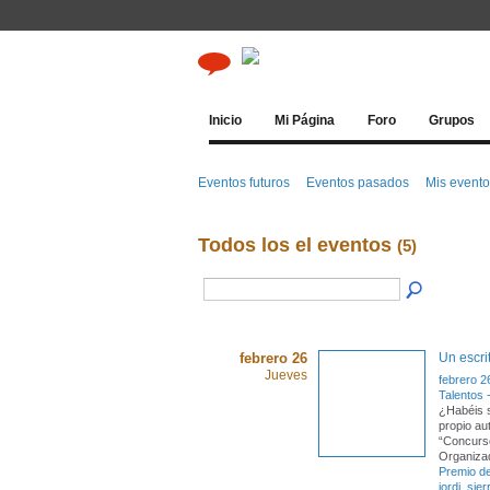
Inicio
Mi Página
Foro
Grupos
Eventos futuros
Eventos pasados
Mis event
Todos los el eventos
(5)
febrero 26
Un escri
Jueves
febrero 2
Talentos 
¿Habéis s
propio aut
“Concurso
Organiza
Premio de
jordi
,
sier