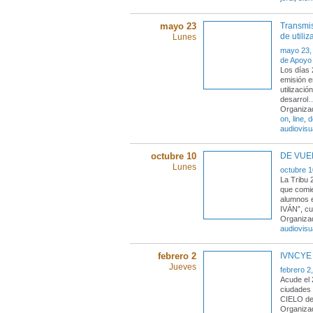
mayo 23
Transmis
de utili
Lunes
mayo 23,
de Apoyo
Los días 
emisión e
utilizaci
desarrol
Organiza
on
,
line
,
d
audiovisu
octubre 10
DE VUEL
Lunes
octubre 1
La Tribu
que comie
alumnos e
IVÁN”, cu
Organizad
audiovisu
febrero 2
IVNCYE
Jueves
febrero 2
Acude el 
ciudades
CIELO de 
Organizad