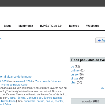
Red socia
Blogs
Multimedia
B.PrácTICas 2.0
Talleres
Webinars
os
Ag
Tipos populares de eve
de
(72)
online
(61)
curso
(56)
tor al alcance de tu mano
virtual
(52)
6, 2009
hasta
marzo 8, 2009
–
"Concurso de Jóvenes
chat
(50)
- Premio de Relato Corto"
oñado alguna vez con hablar sobre tu libro favorito con su
Ver
or? ¿Tenéis algún ídolo literario al que imitar? Desde el
 de Jóvenes Talentos – Premio de Relato Corto” de la F
…
do por
Oficina Técnica, Concurso de Jóvenes Talentos -
agosto
2026
 Relato Corto
| Tipo:
encuentro
,
on-line
,
con
,
el
,
escritor
,
ra
,
i
,
fabra