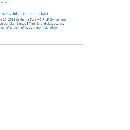
ducativo
ciones del primer día de clase
e 18, 2012
de 6pm a 7pm –
C.P.I.P Benyamina
do por
Mari Santos
| Tipo:
libro
,
digital
,
de
,
los
,
atos
,
l@s
,
alumn@s
,
el
,
primer
,
´dia
,
clase