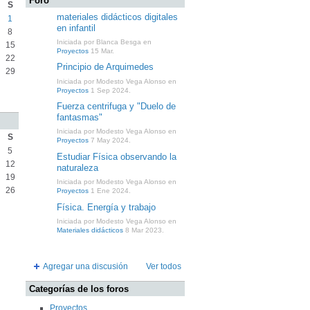
Foro
S
materiales didácticos digitales
1
en infantil
8
Iniciada por Blanca Besga en
15
Proyectos
15 Mar.
22
Principio de Arquimedes
29
Iniciada por Modesto Vega Alonso en
Proyectos
1 Sep 2024.
Fuerza centrifuga y "Duelo de
fantasmas"
Iniciada por Modesto Vega Alonso en
S
Proyectos
7 May 2024.
5
Estudiar Física observando la
12
naturaleza
19
Iniciada por Modesto Vega Alonso en
26
Proyectos
1 Ene 2024.
Física. Energía y trabajo
Iniciada por Modesto Vega Alonso en
Materiales didácticos
8 Mar 2023.
Agregar una discusión
Ver todos
Categorías de los foros
Proyectos