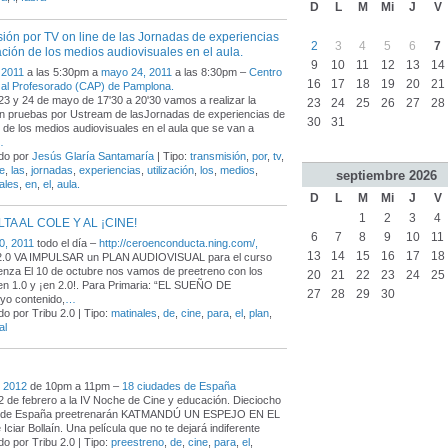
D
L
M
Mi
J
V
ión por TV on line de las Jornadas de experiencias
2
3
4
5
6
7
zación de los medios audiovisuales en el aula.
9
10
11
12
13
14
 2011
a las 5:30pm a
mayo 24, 2011
a las 8:30pm –
Centro
16
17
18
19
20
21
 al Profesorado (CAP) de Pamplona.
23 y 24 de mayo de 17'30 a 20'30 vamos a realizar la
23
24
25
26
27
28
n pruebas por Ustream de lasJornadas de experiencias de
30
31
ón de los medios audiovisuales en el aula que se van a
…
do por
Jesús Glaría Santamaría
| Tipo:
transmisión
,
por
,
tv
,
e
,
las
,
jornadas
,
experiencias
,
utilización
,
los
,
medios
,
septiembre
2026
ales
,
en
,
el
,
aula.
D
L
M
Mi
J
V
1
2
3
4
TA AL COLE Y AL ¡CINE!
6
7
8
9
10
11
0, 2011
todo el día –
http://ceroenconducta.ning.com/,
13
14
15
16
17
18
 2.0 VA IMPULSAR un PLAN AUDIOVISUAL para el curso
nza El 10 de octubre nos vamos de preetreno con los
20
21
22
23
24
25
n 1.0 y ¡en 2.0!. Para Primaria: “EL SUEÑO DE
27
28
29
30
yo contenido,
…
o por Tribu 2.0 | Tipo:
matinales
,
de
,
cine
,
para
,
el
,
plan
,
al
, 2012
de 10pm a 11pm –
18 ciudades de España
2 de febrero a la IV Noche de Cine y educación. Dieciocho
 de España preetrenarán KATMANDÚ UN ESPEJO EN EL
Iciar Bollaín. Una película que no te dejará indiferente
o por Tribu 2.0 | Tipo:
preestreno
,
de
,
cine
,
para
,
el
,