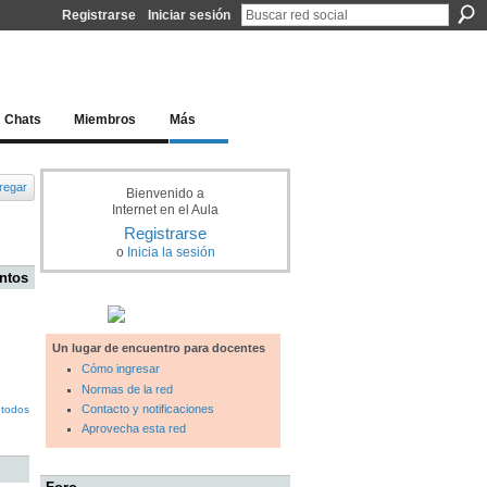
Registrarse
Iniciar sesión
l docente para una educación del siglo XXI
Chats
Miembros
Más
regar
Bienvenido a
Internet en el Aula
Registrarse
o
Inicia la sesión
ntos
Un lugar de encuentro para docentes
Cómo ingresar
Normas de la red
Contacto y notificaciones
 todos
Aprovecha esta red