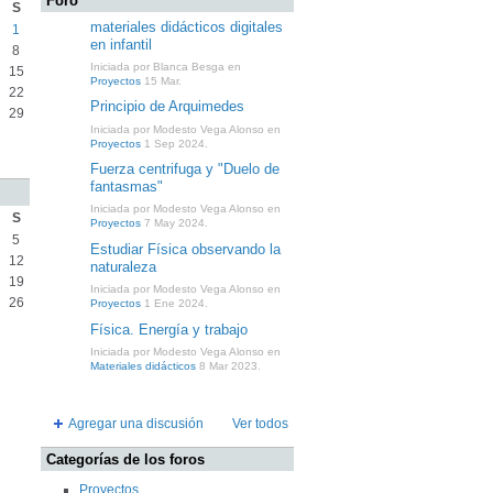
Foro
S
materiales didácticos digitales
1
en infantil
8
Iniciada por Blanca Besga en
15
Proyectos
15 Mar.
22
Principio de Arquimedes
29
Iniciada por Modesto Vega Alonso en
Proyectos
1 Sep 2024.
Fuerza centrifuga y "Duelo de
fantasmas"
Iniciada por Modesto Vega Alonso en
S
Proyectos
7 May 2024.
5
Estudiar Física observando la
12
naturaleza
19
Iniciada por Modesto Vega Alonso en
26
Proyectos
1 Ene 2024.
Física. Energía y trabajo
Iniciada por Modesto Vega Alonso en
Materiales didácticos
8 Mar 2023.
Agregar una discusión
Ver todos
Categorías de los foros
Proyectos