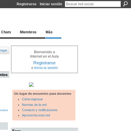
Registrarse
Iniciar sesión
l docente para una educación del siglo XXI
Chats
Miembros
Más
regar
Bienvenido a
Internet en el Aula
Registrarse
o
Inicia la sesión
ntos
Un lugar de encuentro para docentes
Cómo ingresar
Normas de la red
Contacto y notificaciones
 todos
Aprovecha esta red