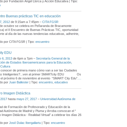
o por Fundación Ángel Llorca y Acción Educativa | Tipo:
o
ntro Buenas prácticas TIC en educación
7, 2012
de 9:15am a 7:45pm –
CITA FGSR
 de octubre se celebra en Peñaranda de Bracamonte
a) el II Encuentro de Buenas Prácticas TIC, oportunidad
rte al día de las nuevas tendencias educativas, adherirte,
do por CITA FGSR | Tipo:
encuentro
ity EDU
e 6, 2013
de 6pm a 7pm –
Secretaría General de la
ión de Estados Iberoamericanos para la Educación,
 Cultura
 conocer de primera mano cómo van a ser las Ciudades
as Inteligentes?...ven al primer SMARTcity EDU Os
 el próximo 6 de noviembre al evento “SMART City Edu”.
…
do por
Juan Ballester
| Tipo:
encuentro
,
educativo
ro Imagen Didáctica
 2017
hasta
mayo 27, 2017
–
Universidad Autónoma de
ad de ​Formación de Profesorado y Educación de la
ad Autónoma de Madrid y Pluma y Arroba convocan el “​
 Imagen Didáctica - Realidad Virtual” a celebrar los días 26
do por
José Dulac Ibergallartu
| Tipo:
encuentro