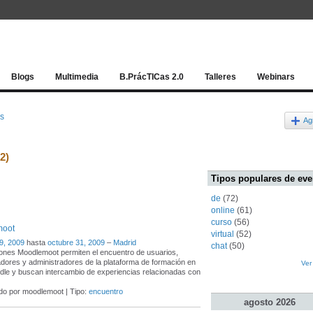
Red socia
Blogs
Multimedia
B.PrácTICas 2.0
Talleres
Webinars
os
Ag
2)
Tipos populares de eve
de
(72)
online
(61)
curso
(56)
moot
virtual
(52)
9, 2009
hasta
octubre 31, 2009
–
Madrid
chat
(50)
ones Moodlemoot permiten el encuentro de usuarios,
adores y administradores de la plataforma de formación en
Ver
dle y buscan intercambio de experiencias relacionadas con
do por moodlemoot | Tipo:
encuentro
agosto
2026