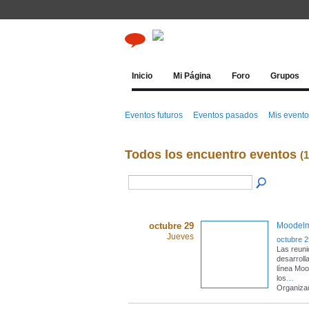
Inicio
Mi Página
Foro
Grupos
Eventos futuros
Eventos pasados
Mis event
Todos los encuentro eventos
(1
octubre 29
Moodel
Jueves
octubre 2
Las reuni
desarroll
línea Moo
los
…
Organiza