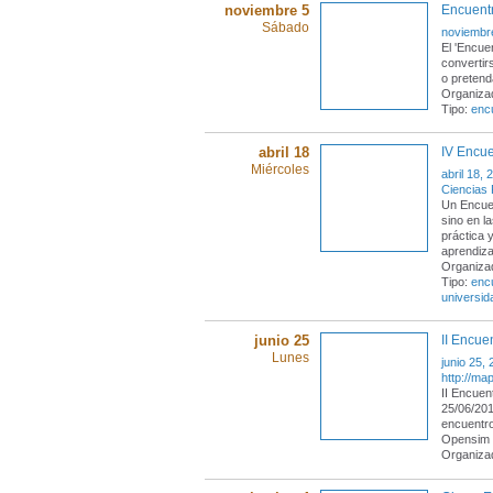
noviembre 5
Encuentr
Sábado
noviembr
El 'Encue
convertir
o pretend
Organizad
Tipo:
enc
abril 18
IV Encue
Miércoles
abril 18, 
Ciencias 
Un Encuen
sino en l
práctica 
aprendiza
Organizad
Tipo:
enc
universid
junio 25
II Encu
Lunes
junio 25,
http://ma
II Encuen
25/06/201
encuentro
Opensim 
Organiza