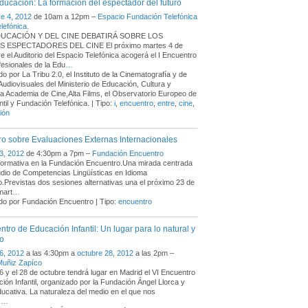
ducación: La formación del espectador del futuro
e 4, 2012
de 10am a 12pm –
Espacio Fundación Telefónica
elefónica.
DUCACIÓN Y DEL CINE DEBATIRÁ SOBRE LOS
 ESPECTADORES DEL CINE El próximo martes 4 de
e el Auditorio del Espacio Telefónica acogerá el I Encuentro
fesionales de la Edu
…
o por La Tribu 2.0, el Instituto de la Cinematografía y de
 Audiovisuales del Ministerio de Educación, Cultura y
la Academia de Cine,Alta Films, el Observatorio Europeo de
ntil y Fundación Telefónica. | Tipo:
i
,
encuentro
,
entre
,
cine
,
ión
o sobre Evaluaciones Externas Internacionales
3, 2012
de 4:30pm a 7pm –
Fundación Encuentro
formativa en la Fundación Encuentro.Una mirada centrada
udio de Competencias Lingüísticas en Idioma
o.Previstas dos sesiones alternativas una el próximo 23 de
mart
…
o por Fundación Encuentro | Tipo:
encuentro
ntro de Educación Infantil: Un lugar para lo natural y
so
6, 2012
a las 4:30pm a
octubre 28, 2012
a las 2pm –
Muñiz Zapíco
26 y el 28 de octubre tendrá lugar en Madrid el VI Encuentro
ión Infantil, organizado por la Fundación Ángel Llorca y
ucativa. La naturaleza del medio en el que nos
s
…