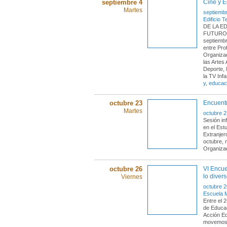
septiembre 4
Cine y E
Martes
septiembr
Edificio T
DE LA E
FUTUROS
septiembr
entre Pro
Organizad
las Artes
Deporte, 
la TV Infa
y
,
educac
octubre 23
Encuentr
Martes
octubre 2
Sesión in
en el Est
Extranjer
octubre, 
Organizad
octubre 26
VI Encue
lo diver
Viernes
octubre 2
Escuela 
Entre el 
de Educac
Acción Ed
movemo