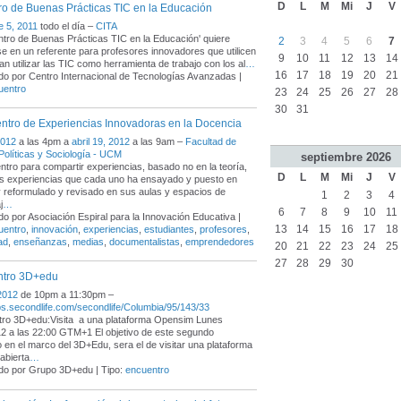
D
L
M
Mi
J
V
o de Buenas Prácticas TIC en la Educación
e 5, 2011
todo el día –
CITA
ntro de Buenas Prácticas TIC en la Educación' quiere
2
3
4
5
6
7
se en un referente para profesores innovadores que utilicen
9
10
11
12
13
14
an utilizar las TIC como herramienta de trabajo con los al
…
16
17
18
19
20
21
o por Centro Internacional de Tecnologías Avanzadas |
uentro
23
24
25
26
27
28
30
31
ntro de Experiencias Innovadoras en la Docencia
2012
a las 4pm a
abril 19, 2012
a las 9am –
Facultad de
Políticas y Sociología - UCM
septiembre
2026
tro para compartir experiencias, basado no en la teoría,
D
L
M
Mi
J
V
as experiencias que cada uno ha ensayado y puesto en
y reformulado y revisado en sus aulas y espacios de
1
2
3
4
j
…
6
7
8
9
10
11
o por Asociación Espiral para la Innovación Educativa |
13
14
15
16
17
18
uentro
,
innovación
,
experiencias
,
estudiantes
,
profesores
,
ad
,
enseñanzas
,
medias
,
documentalistas
,
emprendedores
20
21
22
23
24
25
27
28
29
30
entro 3D+edu
 2012
de 10pm a 11:30pm –
ps.secondlife.com/secondlife/Columbia/95/143/33
tro 3D+edu:Visita a una plataforma Opensim Lunes
2 a las 22:00 GTM+1 El objetivo de este segundo
 en el marco del 3D+Edu, sera el de visitar una plataforma
abierta
…
do por Grupo 3D+edu | Tipo:
encuentro