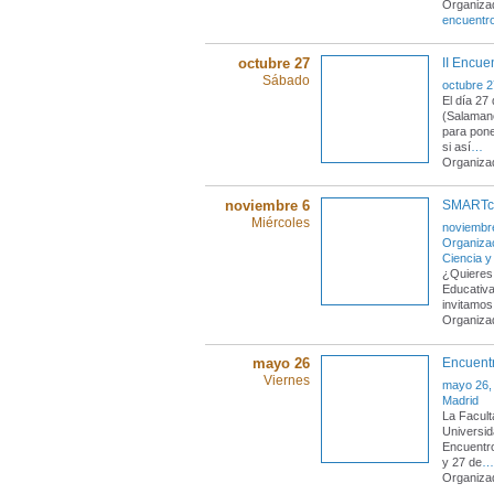
Organizad
encuentr
octubre 27
II Encue
Sábado
octubre 2
El día 27
(Salamanc
para pone
si así
…
Organiza
noviembre 6
SMARTc
Miércoles
noviembr
Organizac
Ciencia y
¿Quieres
Educativ
invitamos
Organiza
mayo 26
Encuent
Viernes
mayo 26,
Madrid
La Facult
Universid
Encuentro
y 27 de
…
Organiza