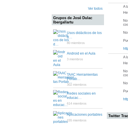
A 
Ver todos
He
Grupos de José Dulac
No
Ibergallartu
coo
No
Usos didácticos de los
d…
Pu
80 miembros
htt
Android en el Aula
A 
3 miembros
He
No
TAAC Herramientas
coo
Portab…
No
302 miembros
Pu
Redes sociales en
educac…
htt
614 miembros
Aplicaciones portables
Twitter Tra
155 miembros