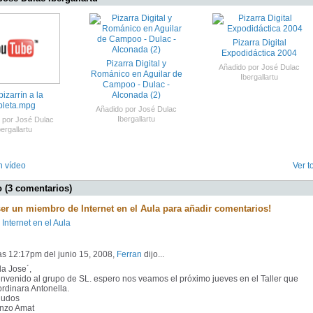
Pizarra Digital
Expodidáctica 2004
Pizarra Digital y
Añadido por
José Dulac
Románico en Aguilar de
Ibergallartu
Campoo - Dulac -
pizarrín a la
Alconada (2)
bleta.mpg
Añadido por
José Dulac
Ibergallartu
 por
José Dulac
bergallartu
n vídeo
Ver t
 (3 comentarios)
ser un miembro de Internet en el Aula para añadir comentarios!
 Internet en el Aula
as 12:17pm del junio 15, 2008,
Ferran
dijo...
a Jose´,
nvenido al grupo de SL. espero nos veamos el próximo jueves en el Taller que
rdinara Antonella.
ludos
nzo Amat