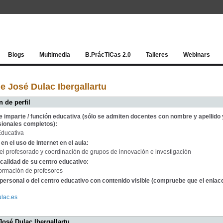
Red socia
Blogs
Multimedia
B.PrácTICas 2.0
Talleres
Webinars
e José Dulac Ibergallartu
 de perfil
e imparte / función educativa (sólo se admiten docentes con nombre y apellido 
sionales completos):
Educativa
en el uso de Internet en el aula:
l profesorado y coordinación de grupos de innovación e investigación
calidad de su centro educativo:
ormación de profesores
personal o del centro educativo con contenido visible (compruebe que el enlac
ulac.es
José Dulac Ibergallartu