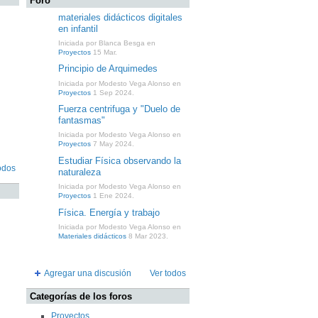
Foro
materiales didácticos digitales
en infantil
Iniciada por Blanca Besga en
Proyectos
15 Mar.
Principio de Arquimedes
Iniciada por Modesto Vega Alonso en
Proyectos
1 Sep 2024.
Fuerza centrifuga y "Duelo de
fantasmas"
Iniciada por Modesto Vega Alonso en
Proyectos
7 May 2024.
Estudiar Física observando la
odos
naturaleza
Iniciada por Modesto Vega Alonso en
Proyectos
1 Ene 2024.
Física. Energía y trabajo
Iniciada por Modesto Vega Alonso en
Materiales didácticos
8 Mar 2023.
Agregar una discusión
Ver todos
Categorías de los foros
Proyectos