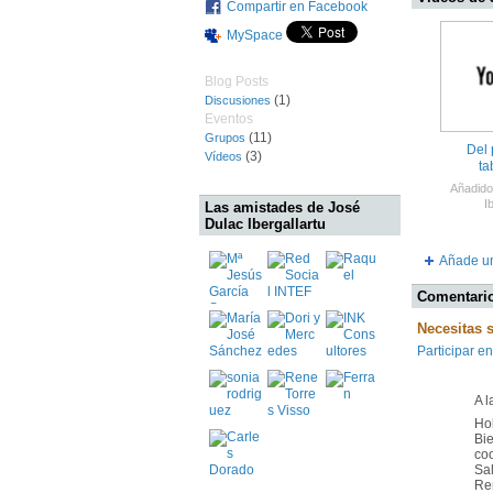
Compartir en Facebook
MySpace
Blog Posts
(1)
Discusiones
Eventos
(11)
Grupos
Del 
(3)
Vídeos
ta
Añadido
I
Las amistades de José
Dulac Ibergallartu
Añade u
Comentario
Necesitas 
Participar en
A l
Hol
Bie
coo
Sa
Re