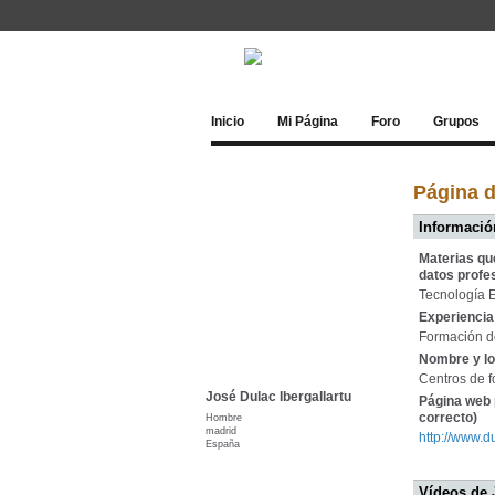
Inicio
Mi Página
Foro
Grupos
Página d
Información
Materias qu
datos profe
Tecnología 
Experiencia 
Formación de
Nombre y lo
Centros de f
José Dulac Ibergallartu
Página web 
correcto)
Hombre
madrid
http://www.d
España
Vídeos de 