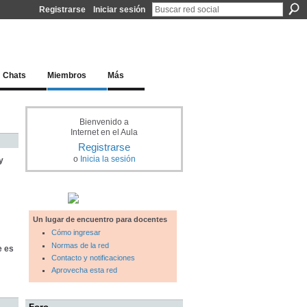
Registrarse
Iniciar sesión
l docente para una educación del siglo XXI
Chats
Miembros
Más
Bienvenido a
Internet en el Aula
Registrarse
o
Inicia la sesión
y
Un lugar de encuentro para docentes
Cómo ingresar
Normas de la red
e es
Contacto y notificaciones
Aprovecha esta red