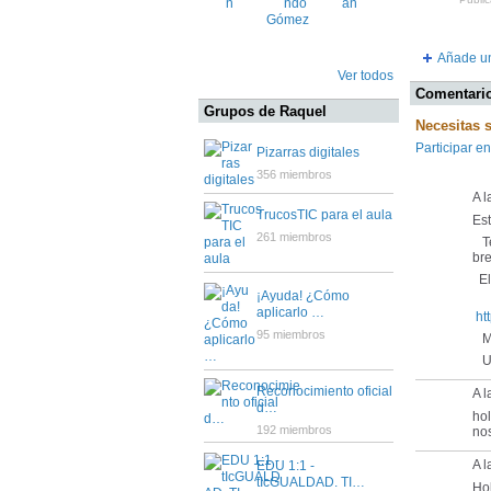
Añade un
Ver todos
Comentario
Grupos de Raquel
Necesitas 
Participar en
Pizarras digitales
356 miembros
A l
TrucosTIC para el aula
Es
261 miembros
Te
bre
El 
¡Ayuda! ¿Cómo
aplicarlo …
ht
95 miembros
Mu
Un
Reconocimiento oficial
A 
d…
ho
192 miembros
nos
A l
EDU 1:1 -
tIcGUALDAD. TI…
Hol