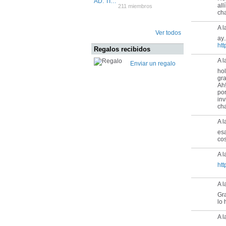
all
211 miembros
ch
A l
Ver todos
ay.
ht
Regalos recibidos
A l
Enviar un regalo
hol
gra
Ah!
por
inv
cha
A l
esa
cos
A l
htt
A l
Gra
lo
A l