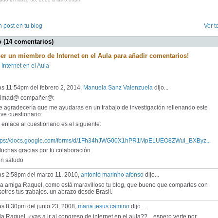
 post en tu blog
Ver t
 (14 comentarios)
ser un miembro de Internet en el Aula para añadir comentarios!
 Internet en el Aula
as 11:54pm del febrero 2, 2014,
Manuela Sanz Valenzuela
dijo...
timad@ compañer@:
 agradecería que me ayudaras en un trabajo de investigación rellenando este
ve cuestionario:
enlace al cuestionario es el siguiente:
tps://docs.google.com/forms/d/1Fh34hJWG00X1hPR1MpELUEO8ZWul_BXByz...
chas gracias por tu colaboración.
 saludo
las 2:58pm del marzo 11, 2010,
antonio marinho afonso
dijo...
la amiga Raquel, como está maravilloso tu blog, que bueno que compartes con
otros tus trabajos. un abrazo desde Brasil.
as 8:30pm del junio 23, 2008,
maria jesus camino
dijo...
a Raquel..¿vas a ir al congreso de internet en el aula??....espero verte por