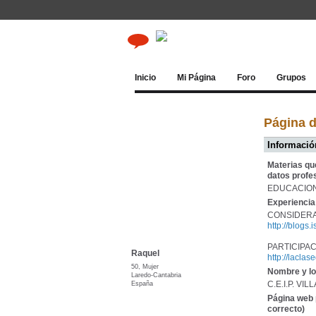
Inicio
Mi Página
Foro
Grupos
Página 
Información
Materias qu
datos profe
EDUCACION
Experiencia 
CONSIDERA
http://blogs.
PARTICIPA
Raquel
http://lacla
50, Mujer
Nombre y lo
Laredo-Cantabria
España
C.E.I.P. VI
Página web 
correcto)