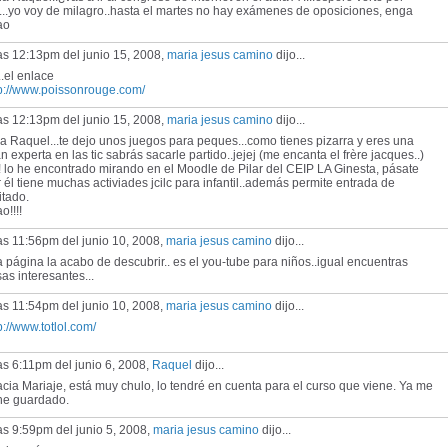
í...yo voy de milagro..hasta el martes no hay exámenes de oposiciones, enga
ao
as 12:13pm del junio 15, 2008,
maria jesus camino
dijo...
..el enlace
tp://www.poissonrouge.com/
as 12:13pm del junio 15, 2008,
maria jesus camino
dijo...
a Raquel...te dejo unos juegos para peques...como tienes pizarra y eres una
n experta en las tic sabrás sacarle partido..jejej (me encanta el frère jacques..)
 lo he encontrado mirando en el Moodle de Pilar del CEIP LA Ginesta, pásate
 él tiene muchas activiades jcilc para infantil..además permite entrada de
itado.
o!!!!
as 11:56pm del junio 10, 2008,
maria jesus camino
dijo...
 página la acabo de descubrir.. es el you-tube para niños..igual encuentras
as interesantes...
as 11:54pm del junio 10, 2008,
maria jesus camino
dijo...
p://www.totlol.com/
as 6:11pm del junio 6, 2008,
Raquel
dijo...
cia Mariaje, está muy chulo, lo tendré en cuenta para el curso que viene. Ya me
 he guardado.
as 9:59pm del junio 5, 2008,
maria jesus camino
dijo...