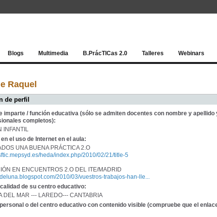
Red socia
Blogs
Multimedia
B.PrácTICas 2.0
Talleres
Webinars
de Raquel
 de perfil
e imparte / función educativa (sólo se admiten docentes con nombre y apellido 
sionales completos):
 INFANTIL
en el uso de Internet en el aula:
DOS UNA BUENA PRÁCTICA 2.O
isftic.mepsyd.es/heda/index.php/2010/02/21/title-5
CIÓN EN ENCUENTROS 2.O DEL ITE/MADRID
sedeluna.blogspot.com/2010/03/vuestros-trabajos-han-lle...
calidad de su centro educativo:
LLA DEL MAR --- LAREDO--- CANTABRIA
personal o del centro educativo con contenido visible (compruebe que el enlac