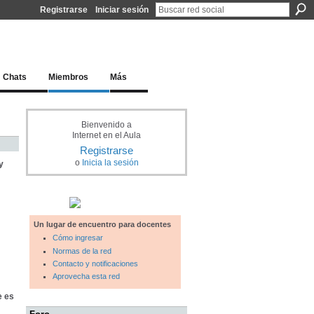
Registrarse
Iniciar sesión
l docente para una educación del siglo XXI
Chats
Miembros
Más
Bienvenido a
Internet en el Aula
Registrarse
o
Inicia la sesión
y
Un lugar de encuentro para docentes
Cómo ingresar
Normas de la red
Contacto y notificaciones
Aprovecha esta red
e es