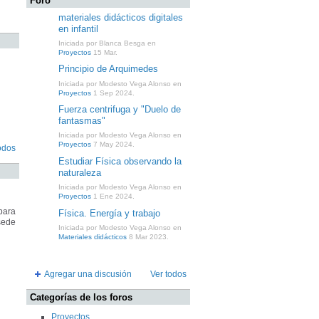
Foro
materiales didácticos digitales
en infantil
Iniciada por Blanca Besga en
Proyectos
15 Mar.
Principio de Arquimedes
Iniciada por Modesto Vega Alonso en
Proyectos
1 Sep 2024.
Fuerza centrifuga y "Duelo de
fantasmas"
Iniciada por Modesto Vega Alonso en
Proyectos
7 May 2024.
odos
Estudiar Física observando la
naturaleza
Iniciada por Modesto Vega Alonso en
Proyectos
1 Ene 2024.
para
Física. Energía y trabajo
sede
Iniciada por Modesto Vega Alonso en
Materiales didácticos
8 Mar 2023.
Agregar una discusión
Ver todos
Categorías de los foros
Proyectos