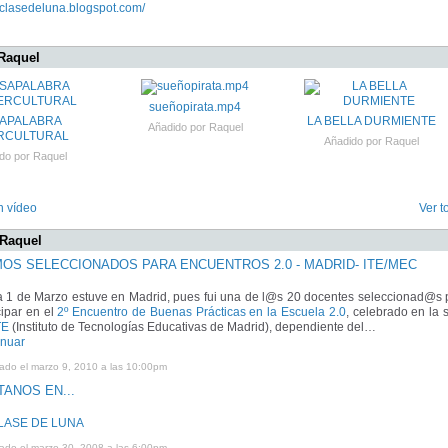
aclasedeluna.blogspot.com/
Raquel
sueñopirata.mp4
APALABRA
LA BELLA DURMIENTE
Añadido por
Raquel
RCULTURAL
Añadido por
Raquel
do por
Raquel
n vídeo
Ver t
 Raquel
MOS SELECCIONADOS PARA ENCUENTROS 2.0 - MADRID- ITE/MEC
ía 1 de Marzo estuve en Madrid, pues fui una de l@s 20 docentes seleccionad@s 
cipar en el
2º Encuentro de Buenas Prácticas en la Escuela 2.0
, celebrado en la 
TE
(Instituto de Tecnologías Educativas de Madrid), dependiente del…
inuar
cado el marzo 9, 2010 a las 10:00pm
TANOS EN...
LASE DE LUNA
cado el marzo 30, 2008 a las 6:00pm