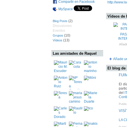
Compartir en Facebook
http://www.l
MySpace
Vídeos de 
(2)
Blog Posts
Discusiones
Eventos
PAS
(10)
Grupos
INTE
(13)
Vídeos
Añadi
Las amistades de Raquel
Añade u
El blog de
FUI
El d
parti
del
I
Cont
Publi
VISÍ
LA C
Publi