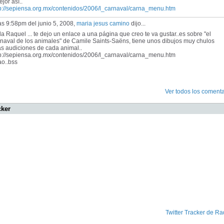
ejor así..
tp://sepiensa.org.mx/contenidos/2006/l_carnaval/carna_menu.htm
as 9:58pm del junio 5, 2008,
maria jesus camino
dijo...
a Raquel ... te dejo un enlace a una página que creo te va gustar..es sobre "el
naval de los animales" de Camile Saints-Saëns, tiene unos dibujos muy chulos
as audiciones de cada animal..
tp://sepiensa.org.mx/contenidos/2006/l_carnaval/carna_menu.htm
ao..bss
Ver todos los comenta
cker
Twitter Tracker de Ra