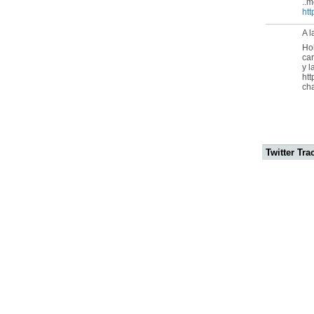
..m
ht
A l
Hol
car
y l
ht
ch
Twitter Tra