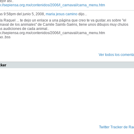
ejor así..
tp://sepiensa.org.mx/contenidos/2006/l_carnaval/carna_menu.htm
as 9:58pm del junio 5, 2008,
maria jesus camino
dijo...
a Raquel ... te dejo un enlace a una página que creo te va gustar..es sobre "el
naval de los animales" de Camile Saints-Saëns, tiene unos dibujos muy chulos
as audiciones de cada animal..
tp://sepiensa.org.mx/contenidos/2006/l_carnaval/carna_menu.htm
ao..bss
Ver todos los comenta
cker
Twitter Tracker de Ra