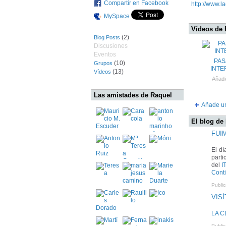
Compartir en Facebook
http://www.l
MySpace
Vídeos de 
(2)
Blog Posts
Discusiones
Eventos
PAS
(10)
Grupos
INTE
(13)
Vídeos
Añadi
Las amistades de Raquel
Añade u
El blog de
FUI
El d
parti
del
I
Cont
Publi
VISÍ
LA C
Publi