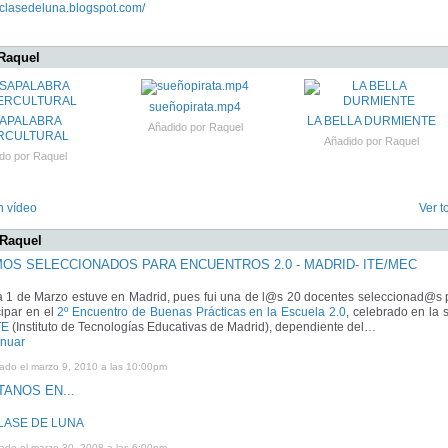
aclasedeluna.blogspot.com/
Raquel
sueñopirata.mp4
APALABRA
LA BELLA DURMIENTE
Añadido por
Raquel
RCULTURAL
Añadido por
Raquel
do por
Raquel
n vídeo
Ver t
 Raquel
MOS SELECCIONADOS PARA ENCUENTROS 2.0 - MADRID- ITE/MEC
ía 1 de Marzo estuve en Madrid, pues fui una de l@s 20 docentes seleccionad@s 
cipar en el
2º Encuentro de Buenas Prácticas en la Escuela 2.0
, celebrado en la 
TE
(Instituto de Tecnologías Educativas de Madrid), dependiente del…
inuar
cado el marzo 9, 2010 a las 10:00pm
TANOS EN...
LASE DE LUNA
cado el marzo 30, 2008 a las 6:00pm