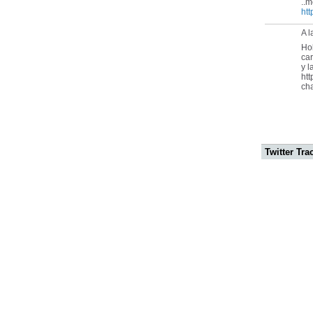
..m
ht
A l
Hol
car
y l
ht
ch
Twitter Tra