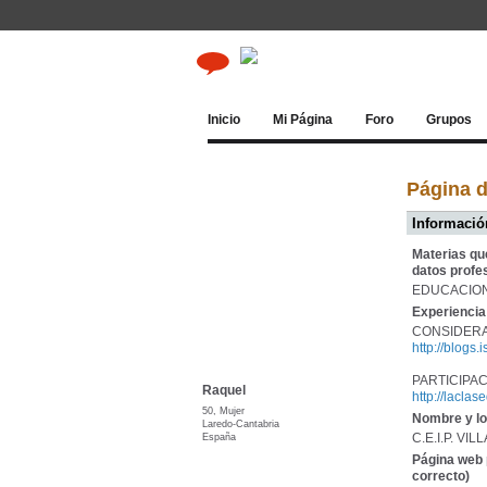
Inicio
Mi Página
Foro
Grupos
Página 
Información
Materias qu
datos profe
EDUCACION
Experiencia 
CONSIDERA
http://blogs.
PARTICIPA
Raquel
http://lacla
50, Mujer
Nombre y lo
Laredo-Cantabria
España
C.E.I.P. VI
Página web 
correcto)