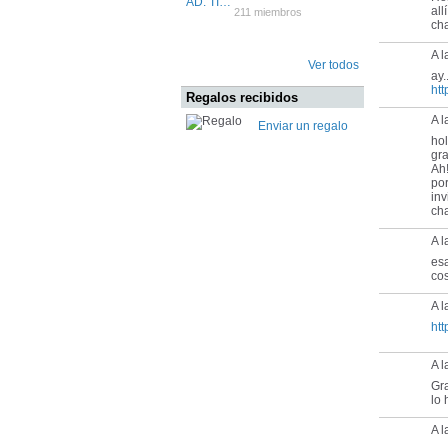
all
211 miembros
ch
A l
Ver todos
ay.
ht
Regalos recibidos
A l
Enviar un regalo
hol
gra
Ah!
por
inv
cha
A l
esa
cos
A l
htt
A l
Gra
lo
A l