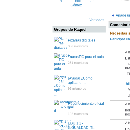
Añade un
Ver todos
Comentario
Grupos de Raquel
Necesitas 
Participar en
Pizarras digitales
356 miembros
A l
TrucosTIC para el aula
Es
261 miembros
Te
bre
El 
¡Ayuda! ¿Cómo
aplicarlo …
ht
95 miembros
Mu
Un
Reconocimiento oficial
A 
d…
ho
192 miembros
nos
A l
EDU 1:1 -
tIcGUALDAD. TI…
Hol