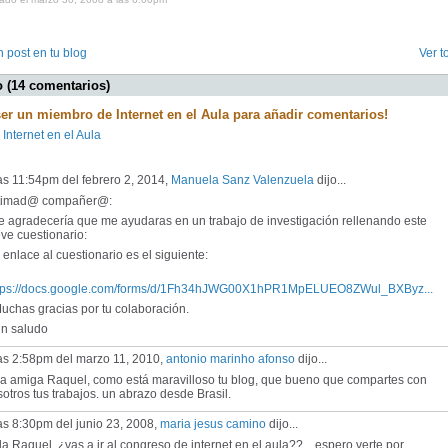
 post en tu blog
Ver t
 (14 comentarios)
ser un miembro de Internet en el Aula para añadir comentarios!
 Internet en el Aula
as 11:54pm del febrero 2, 2014,
Manuela Sanz Valenzuela
dijo...
timad@ compañer@:
 agradecería que me ayudaras en un trabajo de investigación rellenando este
ve cuestionario:
enlace al cuestionario es el siguiente:
tps://docs.google.com/forms/d/1Fh34hJWG00X1hPR1MpELUEO8ZWul_BXByz...
chas gracias por tu colaboración.
 saludo
las 2:58pm del marzo 11, 2010,
antonio marinho afonso
dijo...
la amiga Raquel, como está maravilloso tu blog, que bueno que compartes con
otros tus trabajos. un abrazo desde Brasil.
as 8:30pm del junio 23, 2008,
maria jesus camino
dijo...
a Raquel..¿vas a ir al congreso de internet en el aula??....espero verte por