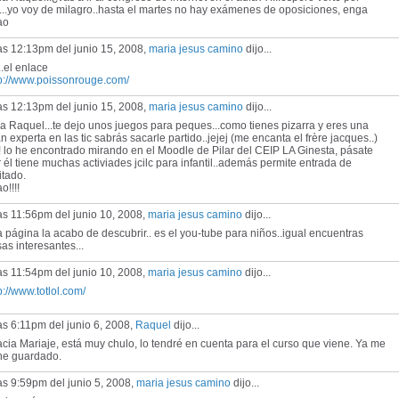
í...yo voy de milagro..hasta el martes no hay exámenes de oposiciones, enga
ao
as 12:13pm del junio 15, 2008,
maria jesus camino
dijo...
..el enlace
tp://www.poissonrouge.com/
as 12:13pm del junio 15, 2008,
maria jesus camino
dijo...
a Raquel...te dejo unos juegos para peques...como tienes pizarra y eres una
n experta en las tic sabrás sacarle partido..jejej (me encanta el frère jacques..)
 lo he encontrado mirando en el Moodle de Pilar del CEIP LA Ginesta, pásate
 él tiene muchas activiades jcilc para infantil..además permite entrada de
itado.
o!!!!
as 11:56pm del junio 10, 2008,
maria jesus camino
dijo...
 página la acabo de descubrir.. es el you-tube para niños..igual encuentras
as interesantes...
as 11:54pm del junio 10, 2008,
maria jesus camino
dijo...
p://www.totlol.com/
as 6:11pm del junio 6, 2008,
Raquel
dijo...
cia Mariaje, está muy chulo, lo tendré en cuenta para el curso que viene. Ya me
 he guardado.
as 9:59pm del junio 5, 2008,
maria jesus camino
dijo...