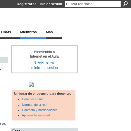
Registrarse
Iniciar sesión
l docente para una educación del siglo XXI
Chats
Miembros
Más
Bienvenido a
Internet en el Aula
Registrarse
o
Inicia la sesión
y
Un lugar de encuentro para docentes
Cómo ingresar
Normas de la red
Contacto y notificaciones
Aprovecha esta red
e es