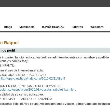
Red socia
Blogs
Multimedia
B.PrácTICas 2.0
Talleres
Webinars
de Raquel
 de perfil
e imparte / función educativa (sólo se admiten docentes con nombre y apellido 
sionales completos):
 INFANTIL
en el uso de Internet en el aula:
DOS UNA BUENA PRÁCTICA 2.O
isftic.mepsyd.es/heda/index.php/2010/02/21/title-5
CIÓN EN ENCUENTROS 2.O DEL ITE/MADRID
sedeluna.blogspot.com/2010/03/vuestros-trabajos-han-lle...
calidad de su centro educativo:
LLA DEL MAR --- LAREDO--- CANTABRIA
personal o del centro educativo con contenido visible (compruebe que el enlac