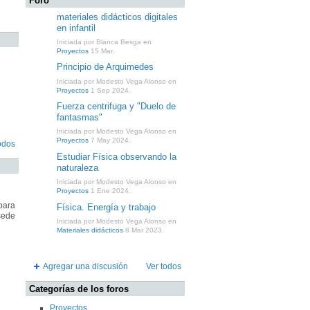
Foro
materiales didácticos digitales
en infantil
Iniciada por Blanca Besga en
Proyectos
15 Mar.
Principio de Arquimedes
Iniciada por Modesto Vega Alonso en
Proyectos
1 Sep 2024.
Fuerza centrifuga y "Duelo de
fantasmas"
Iniciada por Modesto Vega Alonso en
Proyectos
7 May 2024.
odos
Estudiar Física observando la
naturaleza
Iniciada por Modesto Vega Alonso en
Proyectos
1 Ene 2024.
para
Física. Energía y trabajo
sede
Iniciada por Modesto Vega Alonso en
Materiales didácticos
8 Mar 2023.
Agregar una discusión
Ver todos
Categorías de los foros
Proyectos