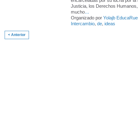
encarceladas por su lucha por la 
Justicia, los Derechos Humanos, e
mucho
…
Organizado por
Yolajb EducaRue
Intercambio
,
de
,
ideas
< Anterior