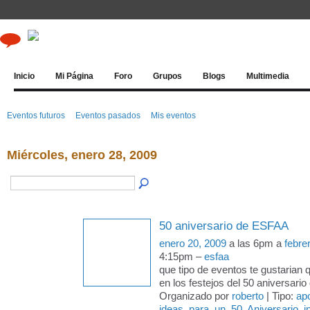
Inicio
Mi Página
Foro
Grupos
Blogs
Multimedia
Eventos futuros
Eventos pasados
Mis eventos
Miércoles, enero 28, 2009
50 aniversario de ESFAA
enero 20, 2009
a las 6pm a
febre
4:15pm –
esfaa
que tipo de eventos te gustarian 
en los festejos del 50 aniversar
Organizado por
roberto
| Tipo:
ap
ideas
,
para
,
un
,
50
,
Aniversario
,
i