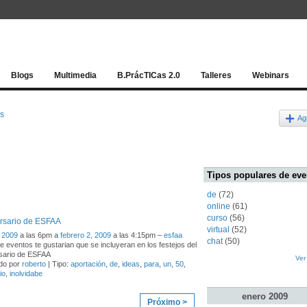
Red socia
Blogs
Multimedia
B.PrácTICas 2.0
Talleres
Webinars
os
Ag
Tipos populares de eve
de
(72)
online
(61)
curso
(56)
ersario de ESFAA
virtual
(52)
 2009
a las 6pm a
febrero 2, 2009
a las 4:15pm –
esfaa
chat
(50)
de eventos te gustarian que se incluyeran en los festejos del
rsario de ESFAA
Ver
do por
roberto
| Tipo:
aportación
,
de
,
ideas
,
para
,
un
,
50
,
io
,
inolvidabe
enero
2009
Próximo >