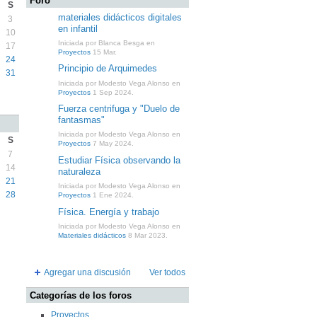
Foro
S
materiales didácticos digitales
3
en infantil
10
Iniciada por Blanca Besga en
17
Proyectos
15 Mar.
24
Principio de Arquimedes
31
Iniciada por Modesto Vega Alonso en
Proyectos
1 Sep 2024.
Fuerza centrifuga y "Duelo de
fantasmas"
Iniciada por Modesto Vega Alonso en
S
Proyectos
7 May 2024.
7
Estudiar Física observando la
14
naturaleza
21
Iniciada por Modesto Vega Alonso en
28
Proyectos
1 Ene 2024.
Física. Energía y trabajo
Iniciada por Modesto Vega Alonso en
Materiales didácticos
8 Mar 2023.
Agregar una discusión
Ver todos
Categorías de los foros
Proyectos