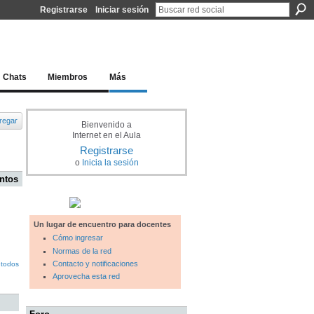
Registrarse
Iniciar sesión
l docente para una educación del siglo XXI
Chats
Miembros
Más
regar
Bienvenido a
Internet en el Aula
Registrarse
o
Inicia la sesión
ntos
Un lugar de encuentro para docentes
Cómo ingresar
Normas de la red
Contacto y notificaciones
 todos
Aprovecha esta red