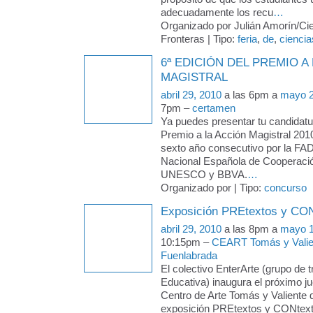
adecuadamente los recu
…
Organizado por Julián Amorín/Cie
Fronteras | Tipo:
feria
,
de
,
ciencia
6ª EDICIÓN DEL PREMIO A
MAGISTRAL
abril 29, 2010
a las 6pm a
mayo 2
7pm –
certamen
Ya puedes presentar tu candidatur
Premio a la Acción Magistral 201
sexto año consecutivo por la FAD
Nacional Española de Cooperació
UNESCO y BBVA.
…
Organizado por | Tipo:
concurso
Exposición PREtextos y CO
abril 29, 2010
a las 8pm a
mayo 1
10:15pm –
CEART Tomás y Valie
Fuenlabrada
El colectivo EnterArte (grupo de 
Educativa) inaugura el próximo j
Centro de Arte Tomás y Valiente 
exposición PREtextos y CONtext