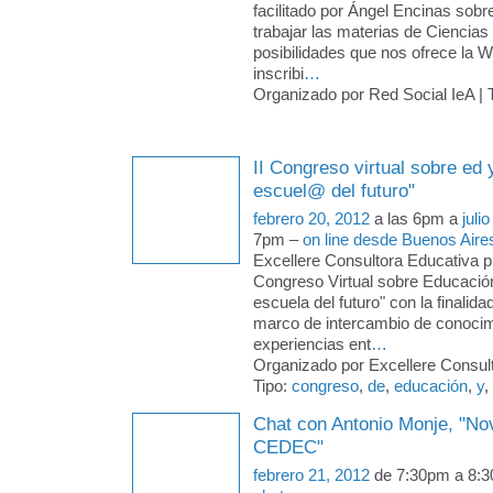
facilitado por Ángel Encinas so
trabajar las materias de Ciencias
posibilidades que nos ofrece la W
inscribi
…
Organizado por Red Social IeA | 
II Congreso virtual sobre ed 
escuel@ del futuro"
febrero 20, 2012
a las 6pm a
juli
7pm –
on line desde Buenos Aire
Excellere Consultora Educativa pr
Congreso Virtual sobre Educació
escuela del futuro" con la finalida
marco de intercambio de conocim
experiencias ent
…
Organizado por Excellere Consult
Tipo:
congreso
,
de
,
educación
,
y
,
Chat con Antonio Monje, "N
CEDEC"
febrero 21, 2012
de 7:30pm a 8: