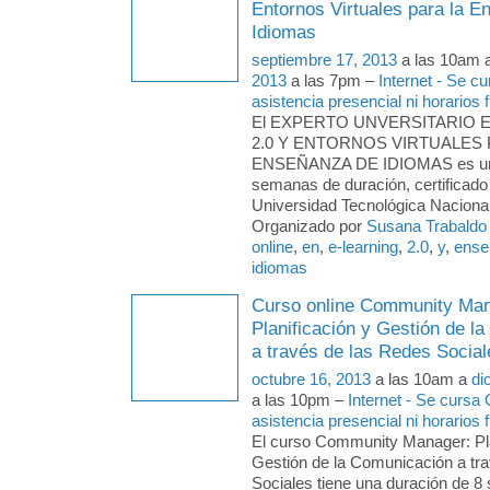
Entornos Virtuales para la 
Idiomas
septiembre 17, 2013
a las 10am 
2013
a las 7pm –
Internet - Se c
asistencia presencial ni horarios f
El EXPERTO UNVERSITARIO 
2.0 Y ENTORNOS VIRTUALES 
ENSEÑANZA DE IDIOMAS es un 
semanas de duración, certificado 
Universidad Tecnológica Naciona
Organizado por
Susana Trabaldo
online
,
en
,
e-learning
,
2.0
,
y
,
ense
idiomas
Curso online Community Man
Planificación y Gestión de l
a través de las Redes Social
octubre 16, 2013
a las 10am a
di
a las 10pm –
Internet - Se cursa
asistencia presencial ni horarios f
El curso Community Manager: Pla
Gestión de la Comunicación a tr
Sociales tiene una duración de 