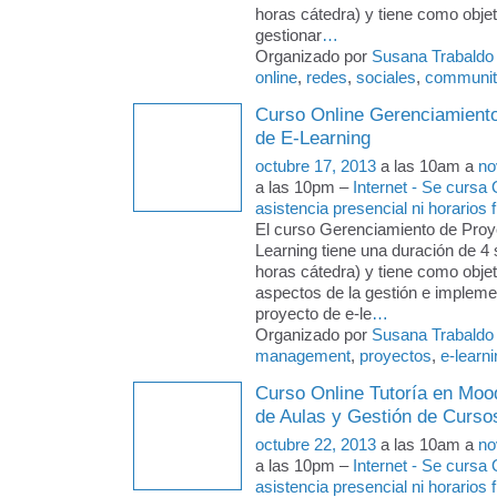
horas cátedra) y tiene como objeti
gestionar
…
Organizado por
Susana Trabaldo
online
,
redes
,
sociales
,
communit
Curso Online Gerenciamient
de E-Learning
octubre 17, 2013
a las 10am a
no
a las 10pm –
Internet - Se cursa
asistencia presencial ni horarios f
El curso Gerenciamiento de Proy
Learning tiene una duración de 
horas cátedra) y tiene como objeti
aspectos de la gestión e impleme
proyecto de e-le
…
Organizado por
Susana Trabaldo
management
,
proyectos
,
e-learn
Curso Online Tutoría en Moo
de Aulas y Gestión de Curso
octubre 22, 2013
a las 10am a
no
a las 10pm –
Internet - Se cursa
asistencia presencial ni horarios f