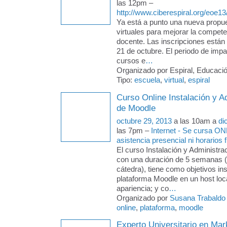
las 12pm –
http://www.ciberespiral.org/eoe13
Ya está a punto una nueva propu
virtuales para mejorar la competen
docente. Las inscripciones están 
21 de octubre. El periodo de impar
cursos e
…
Organizado por Espiral, Educació
Tipo:
escuela
,
virtual
,
espiral
Curso Online Instalación y A
de Moodle
octubre 29, 2013
a las 10am a
di
las 7pm –
Internet - Se cursa ON
asistencia presencial ni horarios f
El curso Instalación y Administra
con una duración de 5 semanas 
cátedra), tiene como objetivos ins
plataforma Moodle en un host loca
apariencia; y co
…
Organizado por
Susana Trabaldo
online
,
plataforma
,
moodle
Experto Universitario en Mark