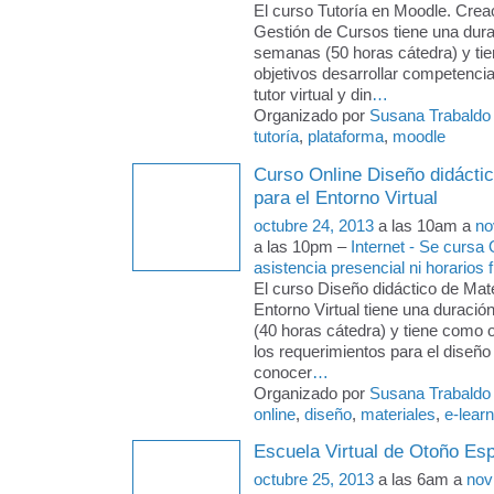
El curso Tutoría en Moodle. Crea
Gestión de Cursos tiene una dura
semanas (50 horas cátedra) y ti
objetivos desarrollar competencia
tutor virtual y din
…
Organizado por
Susana Trabaldo
tutoría
,
plataforma
,
moodle
Curso Online Diseño didáctic
para el Entorno Virtual
octubre 24, 2013
a las 10am a
no
a las 10pm –
Internet - Se cursa
asistencia presencial ni horarios f
El curso Diseño didáctico de Mate
Entorno Virtual tiene una duraci
(40 horas cátedra) y tiene como 
los requerimientos para el diseño
conocer
…
Organizado por
Susana Trabaldo
online
,
diseño
,
materiales
,
e-learn
Escuela Virtual de Otoño Esp
octubre 25, 2013
a las 6am a
nov