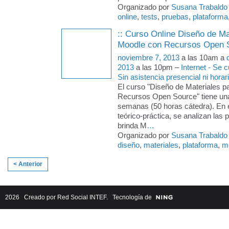
Organizado por
Susana Trabaldo
online
,
tests
,
pruebas
,
plataforma
:: Curso Online Diseño de Ma
Moodle con Recursos Open S
noviembre 7, 2013
a las 10am a
2013
a las 10pm –
Internet - Se
Sin asistencia presencial ni horari
El curso "Diseño de Materiales 
Recursos Open Source" tiene una
semanas (50 horas cátedra). En 
teórico-práctica, se analizan las 
brinda M
…
Organizado por
Susana Trabaldo
diseño
,
materiales
,
plataforma
,
m
< Anterior
2026 Creado por
Red Social INTEF
. Tecnología de