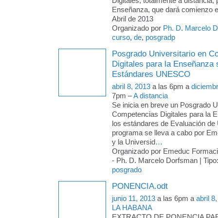
Digitales, totalmente a distancia, 
Enseñanza, que dará comienzo e
Abril de 2013
Organizado por
Ph. D. Marcelo 
curso
,
de
,
posgradp
Posgrado Universitario en C
Digitales para la Enseñanza
Estándares UNESCO
abril 8, 2013
a las 6pm a
diciemb
7pm –
A distancia
Se inicia en breve un Posgrado Un
Competencias Digitales para la 
los estándares de Evaluación d
programa se lleva a cabo por E
y la Universid
…
Organizado por Emeduc Formac
- Ph. D. Marcelo Dorfsman | Tipo
posgrado
PONENCIA.odt
junio 11, 2013
a las 6pm a
abril 8
LA HABANA
EXTRACTO DE PONENCIA PARA