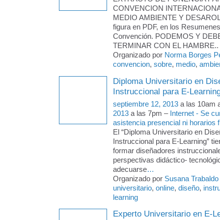
CONVENCION INTERNACION
MEDIO AMBIENTE Y DESAROLLO
figura en PDF, en los Resumenes
Convención. PODEMOS Y DE
TERMINAR CON EL HAMBRE..
Organizado por
Norma Borges P
convencion
,
sobre
,
medio
,
ambien
Diploma Universitario en Dis
Instruccional para E-Learnin
septiembre 12, 2013
a las 10am 
2013
a las 7pm –
Internet - Se c
asistencia presencial ni horarios f
El “Diploma Universitario en Dise
Instruccional para E-Learning” tie
formar diseñadores instruccional
perspectivas didáctico- tecnológi
adecuarse
…
Organizado por
Susana Trabaldo
universitario
,
online
,
diseño
,
instr
learning
Experto Universitario en E-L