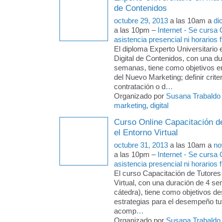
de Contenidos
octubre 29, 2013
a las 10am a
di
a las 10pm –
Internet - Se cursa
asistencia presencial ni horarios f
El diploma Experto Universitario
Digital de Contenidos, con una du
semanas, tiene como objetivos e
del Nuevo Marketing; definir crite
contratación o d
…
Organizado por
Susana Trabaldo
marketing
,
digital
Curso Online Capacitación d
el Entorno Virtual
octubre 31, 2013
a las 10am a
no
a las 10pm –
Internet - Se cursa
asistencia presencial ni horarios f
El curso Capacitación de Tutores
Virtual, con una duración de 4 s
cátedra), tiene como objetivos des
estrategias para el desempeño tut
acomp
…
Organizado por
Susana Trabaldo