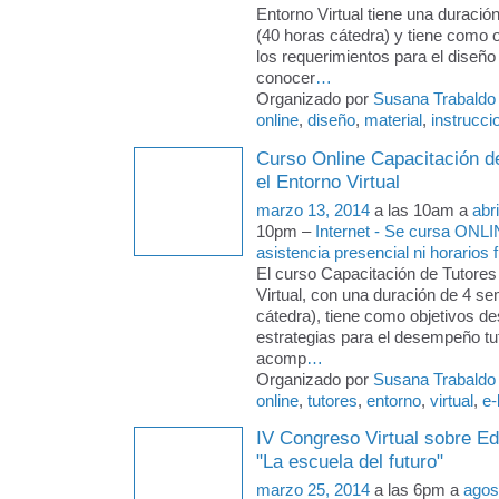
Entorno Virtual tiene una duraci
(40 horas cátedra) y tiene como 
los requerimientos para el diseño
conocer
…
Organizado por
Susana Trabaldo
online
,
diseño
,
material
,
instrucci
Curso Online Capacitación d
el Entorno Virtual
marzo 13, 2014
a las 10am a
abr
10pm –
Internet - Se cursa ONLI
asistencia presencial ni horarios f
El curso Capacitación de Tutores
Virtual, con una duración de 4 s
cátedra), tiene como objetivos des
estrategias para el desempeño tut
acomp
…
Organizado por
Susana Trabaldo
online
,
tutores
,
entorno
,
virtual
,
e-
IV Congreso Virtual sobre E
"La escuela del futuro"
marzo 25, 2014
a las 6pm a
agos