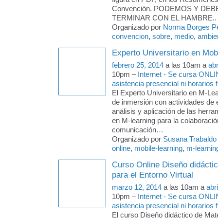
Convención. PODEMOS Y DE
TERMINAR CON EL HAMBRE..
Organizado por
Norma Borges P
convencion
,
sobre
,
medio
,
ambien
Experto Universitario en Mob
febrero 25, 2014
a las 10am a
abr
10pm –
Internet - Se cursa ONLI
asistencia presencial ni horarios f
El Experto Universitario en M-Le
de inmersión con actividades de 
análisis y aplicación de las herra
en M-learning para la colaboració
comunicación
…
Organizado por
Susana Trabaldo
online
,
mobile-learning
,
m-learnin
Curso Online Diseño didáctic
para el Entorno Virtual
marzo 12, 2014
a las 10am a
abr
10pm –
Internet - Se cursa ONLI
asistencia presencial ni horarios f
El curso Diseño didáctico de Mate