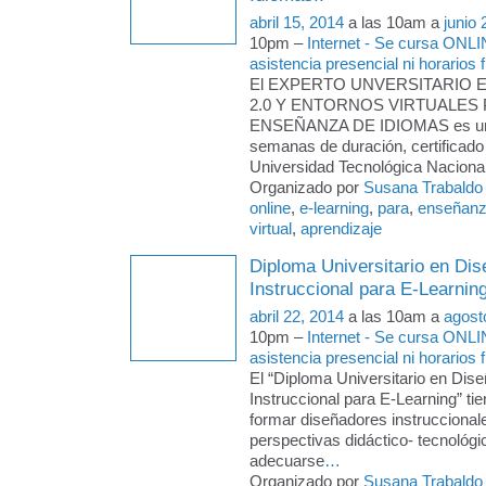
abril 15, 2014
a las 10am a
junio 
10pm –
Internet - Se cursa ONLI
asistencia presencial ni horarios f
El EXPERTO UNVERSITARIO 
2.0 Y ENTORNOS VIRTUALES 
ENSEÑANZA DE IDIOMAS es un 
semanas de duración, certificado 
Universidad Tecnológica Nacional 
Organizado por
Susana Trabaldo
online
,
e-learning
,
para
,
enseñan
virtual
,
aprendizaje
Diploma Universitario en Dis
Instruccional para E-Learnin
abril 22, 2014
a las 10am a
agost
10pm –
Internet - Se cursa ONLI
asistencia presencial ni horarios f
El “Diploma Universitario en Dise
Instruccional para E-Learning” tie
formar diseñadores instruccional
perspectivas didáctico- tecnológi
adecuarse
…
Organizado por
Susana Trabaldo