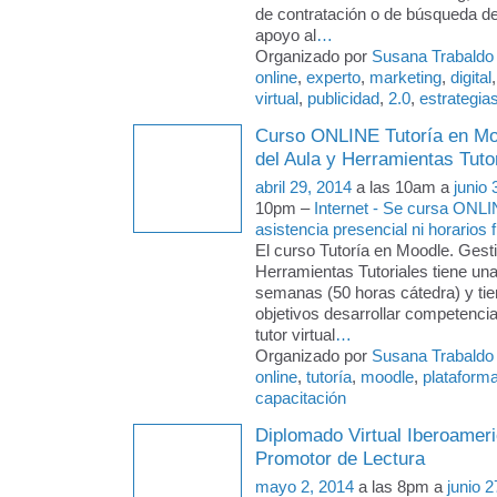
de contratación o de búsqueda de
apoyo al
…
Organizado por
Susana Trabaldo
online
,
experto
,
marketing
,
digital
virtual
,
publicidad
,
2.0
,
estrategia
Curso ONLINE Tutoría en Mo
del Aula y Herramientas Tuto
abril 29, 2014
a las 10am a
junio 
10pm –
Internet - Se cursa ONLI
asistencia presencial ni horarios f
El curso Tutoría en Moodle. Gesti
Herramientas Tutoriales tiene un
semanas (50 horas cátedra) y ti
objetivos desarrollar competencia
tutor virtual
…
Organizado por
Susana Trabaldo
online
,
tutoría
,
moodle
,
plataform
capacitación
Diplomado Virtual Iberoame
Promotor de Lectura
mayo 2, 2014
a las 8pm a
junio 2