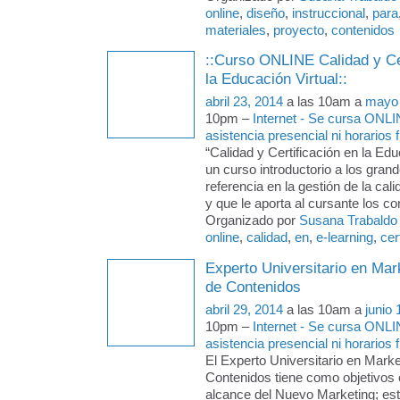
online
,
diseño
,
instruccional
,
para
materiales
,
proyecto
,
contenidos
::Curso ONLINE Calidad y Cer
la Educación Virtual::
abril 23, 2014
a las 10am a
mayo 
10pm –
Internet - Se cursa ONLI
asistencia presencial ni horarios f
“Calidad y Certificación en la Edu
un curso introductorio a los gran
referencia en la gestión de la cal
y que le aporta al cursante los c
Organizado por
Susana Trabaldo
online
,
calidad
,
en
,
e-learning
,
cer
Experto Universitario en Mark
de Contenidos
abril 29, 2014
a las 10am a
junio 
10pm –
Internet - Se cursa ONLI
asistencia presencial ni horarios f
El Experto Universitario en Market
Contenidos tiene como objetivos
alcance del Nuevo Marketing; esta