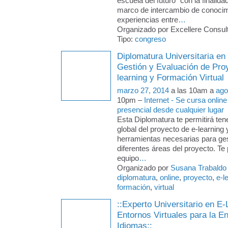
escuela del futuro" con la finalida
marco de intercambio de conocim
experiencias entre
…
Organizado por Excellere Consult
Tipo:
congreso
Diplomatura Universitaria en
Gestión y Evaluación de Pro
learning y Formación Virtual
marzo 27, 2014
a las 10am a
ago
10pm –
Internet - Se cursa online
presencial desde cualquier lugar
Esta Diplomatura te permitirá ten
global del proyecto de e-learning 
herramientas necesarias para ges
diferentes áreas del proyecto. Te p
equipo
…
Organizado por
Susana Trabaldo
diplomatura
,
online
,
proyecto
,
e-l
formación
,
virtual
::Experto Universitario en E-
Entornos Virtuales para la 
Idiomas::