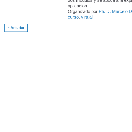
dos módulos y se aboca a la expl
aplicacion
…
Organizado por
Ph. D. Marcelo 
curso
,
virtual
< Anterior