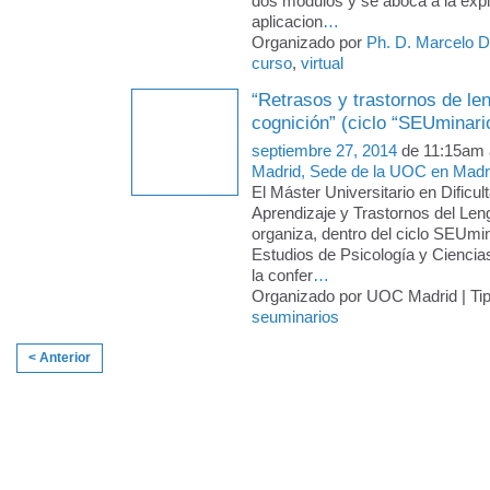
dos módulos y se aboca a la expl
aplicacion
…
Organizado por
Ph. D. Marcelo 
curso
,
virtual
“Retrasos y trastornos de le
cognición” (ciclo “SEUminari
septiembre 27, 2014
de 11:15am 
Madrid, Sede de la UOC en Madr
El Máster Universitario en Dificul
Aprendizaje y Trastornos del Le
organiza, dentro del ciclo SEUmin
Estudios de Psicología y Ciencia
la confer
…
Organizado por UOC Madrid | Ti
seuminarios
< Anterior