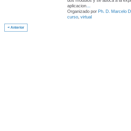
dos módulos y se aboca a la expl
aplicacion
…
Organizado por
Ph. D. Marcelo 
curso
,
virtual
< Anterior