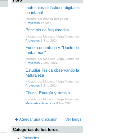
Foro
materiales didácticos digitales
en infantil
Iniciada por Blanca Besga en
Proyectos
15 Mar.
Principio de Arquimedes
Iniciada por Modesto Vega Alonso en
Proyectos
1 Sep 2024.
Fuerza centrifuga y "Duelo de
fantasmas"
Iniciada por Modesto Vega Alonso en
Proyectos
7 May 2024.
Estudiar Física observando la
naturaleza
Iniciada por Modesto Vega Alonso en
Proyectos
1 Ene 2024.
Física. Energía y trabajo
Iniciada por Modesto Vega Alonso en
Materiales didácticos
8 Mar 2023.
Agregar una discusión
Ver todos
Categorías de los foros
Proyectos