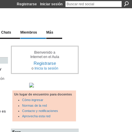
Registrarse
Iniciar sesión
l docente para una educación del siglo XXI
Chats
Miembros
Más
Bienvenido a
Internet en el Aula
Registrarse
o
Inicia la sesión
y
ión
Un lugar de encuentro para docentes
Cómo ingresar
Normas de la red
Contacto y notificaciones
e es
Aprovecha esta red