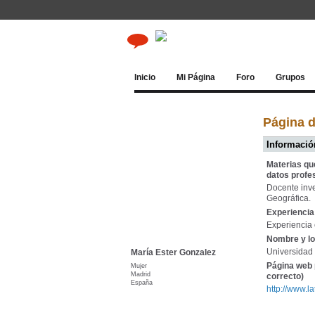
Inicio
Mi Página
Foro
Grupos
Página d
Información
Materias qu
datos profe
Docente inve
Geográfica.
Experiencia 
Experiencia 
Nombre y lo
Universidad 
María Ester Gonzalez
Página web 
Mujer
Madrid
correcto)
España
http://www.l