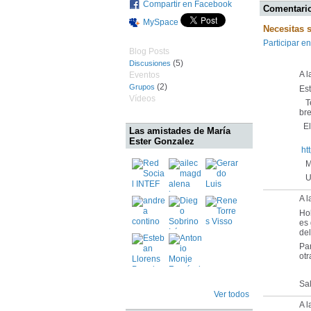
Compartir en Facebook
Comentario
MySpace
Necesitas 
Participar en
Blog Posts
(5)
Discusiones
A l
Eventos
(2)
Grupos
Es
Vídeos
Te
bre
El 
Las amistades de María
Ester Gonzalez
ht
Mu
Un
A 
Hol
es 
del
Par
otr
Sa
Ver todos
A l