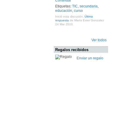
Continuar
Etiquetas:
TIC
,
secundaria
,
educación
,
curso
Inició esta discusión.
Última
respuesta
de María Ester Gonzalez
24 Mar 2010.
Ver todos
Regalos recibidos
Enviar un regalo