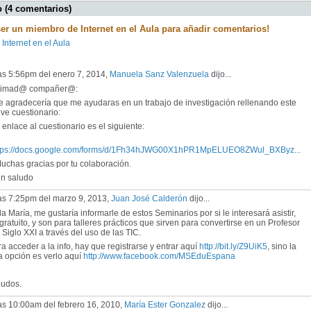
 (4 comentarios)
ser un miembro de Internet en el Aula para añadir comentarios!
 Internet en el Aula
as 5:56pm del enero 7, 2014,
Manuela Sanz Valenzuela
dijo...
timad@ compañer@:
 agradecería que me ayudaras en un trabajo de investigación rellenando este
ve cuestionario:
enlace al cuestionario es el siguiente:
tps://docs.google.com/forms/d/1Fh34hJWG00X1hPR1MpELUEO8ZWul_BXByz...
chas gracias por tu colaboración.
 saludo
las 7:25pm del marzo 9, 2013,
Juan José Calderón
dijo...
a María, me gustaría informarle de estos Seminarios por si le interesará asistir,
gratuito, y son para talleres prácticos que sirven para convertirse en un Profesor
 Siglo XXI a través del uso de las TIC.
a acceder a la info, hay que registrarse y entrar aquí
http://bit.ly/Z9UiK5
, sino la
a opción es verlo aquí
http://www.facebook.com/MSEduEspana
ludos.
as 10:00am del febrero 16, 2010,
María Ester Gonzalez
dijo...