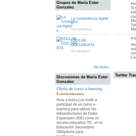
Grupos de María Ester
Ho
Gonzalez
Si 
est
cu
La competencia digital
Muc
e…
Sa
Mar
164 miembros
A l
EDULAB
Ho
DOCUMENTA
sob
56 miembros
com
Car
Ver todos
Twitter Tra
Discusiones de María Ester
Gonzalez
Oferta de curso e-learning.
8 contestaciones
Hola a todos,Los invito a
participar de un curso e-
learning para utilizar las
Infraestructuras de Datos
Espaciales (IDE) como un
recurso educativo TIC en la
Educación Secundaria
Obligatoria para…