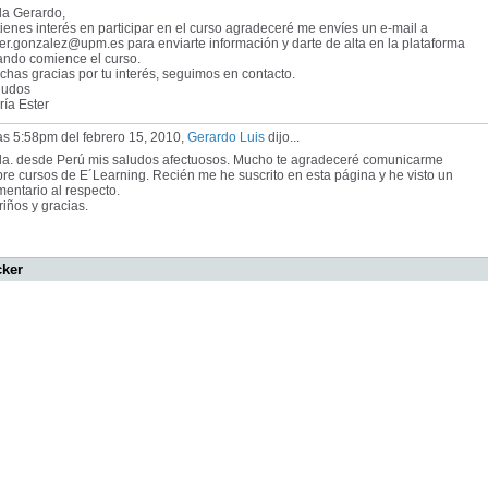
la Gerardo,
tienes interés en participar en el curso agradeceré me envíes un e-mail a
er.gonzalez@upm.es para enviarte información y darte de alta en la plataforma
ando comience el curso.
has gracias por tu interés, seguimos en contacto.
ludos
ía Ester
as 5:58pm del febrero 15, 2010,
Gerardo Luis
dijo...
la. desde Perú mis saludos afectuosos. Mucho te agradeceré comunicarme
re cursos de E´Learning. Recién me he suscrito en esta página y he visto un
entario al respecto.
iños y gracias.
cker