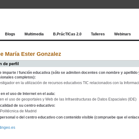
Red socia
Blogs
Multimedia
B.PrácTICas 2.0
Talleres
Webinars
e María Ester Gonzalez
 de perfil
e imparte / función educativa (sólo se admiten docentes con nombre y apellido 
sionales completos):
stigador en la utilización de recursos educativos TIC relacionados con la Informac
en el uso de Internet en el aula:
en el uso de geoportales y Web de las Infraestructuras de Datos Espaciales (IDE)
calidad de su centro educativo:
Politécnica de Madrid
personal o del centro educativo con contenido visible (compruebe que el enlac
atingeo.es