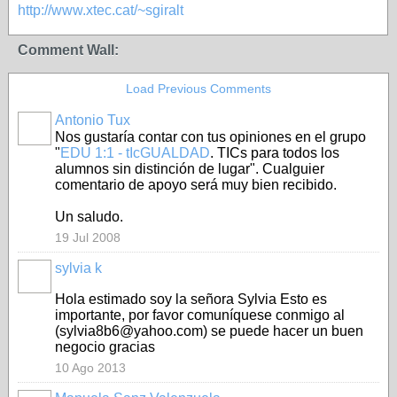
http://www.xtec.cat/~sgiralt
Comment Wall:
Load Previous Comments
Antonio Tux
Nos gustaría contar con tus opiniones en el grupo
"
EDU 1:1 - tIcGUALDAD
. TICs para todos los
alumnos sin distinción de lugar". Cualguier
comentario de apoyo será muy bien recibido.
Un saludo.
19 Jul 2008
sylvia k
Hola estimado
soy
la señora
Sylvia
Esto es
importante
, por favor
comuníquese conmigo al
(
sylvia8b6@yahoo.com
)
se
puede
hacer un buen
negocio
gracias
10 Ago 2013