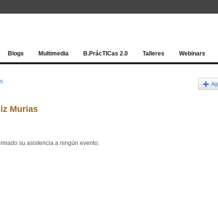
Red socia
Blogs
Multimedia
B.PrácTICas 2.0
Talleres
Webinars
os
Ag
iz Murias
irmado su asistencia a ningún evento.