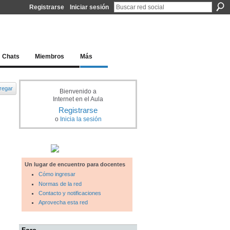
Registrarse
Iniciar sesión
l docente para una educación del siglo XXI
Chats
Miembros
Más
regar
Bienvenido a
Internet en el Aula
Registrarse
o
Inicia la sesión
Un lugar de encuentro para docentes
Cómo ingresar
Normas de la red
Contacto y notificaciones
Aprovecha esta red