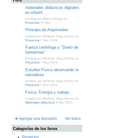
Foro
materiales didácticos digitales
en infantil
Iniciada por Blanca Besga en
Proyectos
15 Mar.
Principio de Arquimedes
Iniciada por Modesto Vega Alonso en
Proyectos
1 Sep 2024.
Fuerza centrifuga y "Duelo de
fantasmas"
Iniciada por Modesto Vega Alonso en
Proyectos
7 May 2024.
Estudiar Física observando la
naturaleza
Iniciada por Modesto Vega Alonso en
Proyectos
1 Ene 2024.
Física. Energía y trabajo
Iniciada por Modesto Vega Alonso en
Materiales didácticos
8 Mar 2023.
Agregar una discusión
Ver todos
Categorías de los foros
Proyectos