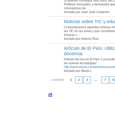
Si quieres conseguir una Xbox 360, 
Profesor Innovador, y demuestra que
innovadoras de…
Iniciado por Juan José Calderón
Noticias sobre TIC y ed
Comuniquemos aquellas noticias rel
las TIC en las aulas y que consider
enlazar s…
Iniciado por Antonio Ruiz
Artículo de El País: Utili
docencia
Artículo de hoy en El País "Los prof
las nuevas tecnologías"
http://www.elpais.com/articulo/socie
Iniciado por María L.
‹ Anterior
1
2
3
…
7
S