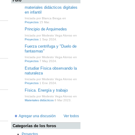
Foro
materiales didácticos digitales
en infantil
Iniciada por Blanca Besga en
Proyectos
15 Mar.
Principio de Arquimedes
Iniciada por Modesto Vega Alonso en
Proyectos
1 Sep 2024.
Fuerza centrifuga y "Duelo de
fantasmas"
Iniciada por Modesto Vega Alonso en
Proyectos
7 May 2024.
Estudiar Física observando la
naturaleza
Iniciada por Modesto Vega Alonso en
Proyectos
1 Ene 2024.
Física. Energía y trabajo
Iniciada por Modesto Vega Alonso en
Materiales didácticos
8 Mar 2023.
Agregar una discusión
Ver todos
Categorías de los foros
Proyectos