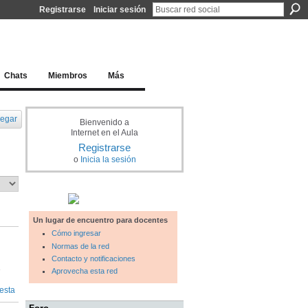
Registrarse
Iniciar sesión
l docente para una educación del siglo XXI
Chats
Miembros
Más
egar
Bienvenido a
Internet en el Aula
Registrarse
o
Inicia la sesión
Un lugar de encuentro para docentes
Cómo ingresar
Normas de la red
Contacto y notificaciones
e
Aprovecha esta red
esta