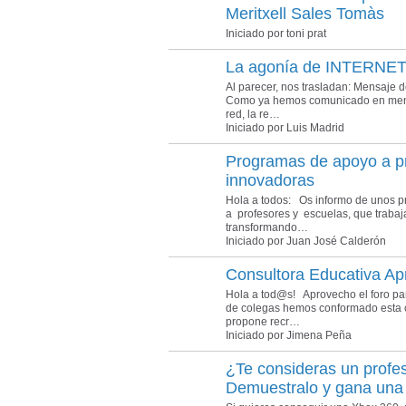
Meritxell Sales Tomàs
Iniciado por toni prat
La agonía de INTERNE
Al parecer, nos trasladan: Mensaje 
Como ya hemos comunicado en mens
red, la re…
Iniciado por Luis Madrid
Programas de apoyo a pr
innovadoras
Hola a todos: Os informo de unos 
a profesores y escuelas, que trabaj
transformando…
Iniciado por Juan José Calderón
Consultora Educativa A
Hola a tod@s! Aprovecho el foro pa
de colegas hemos conformado esta c
propone recr…
Iniciado por Jimena Peña
¿Te consideras un profe
Demuestralo y gana una