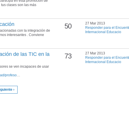
participa en esta promoción de
 tus clases son las más
ucación
27 Mar 2013
50
Responder para el Encuent
acionadas con la integración de
Internacional Educacio
emos interesantes . Conviene
zación de las TIC en la
27 Mar 2013
73
Responder para el Encuent
Internacional Educacio
esores se ven incapaces de usar
dad/profeso
…
iguiente ›