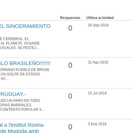
Respuestas
Última actividad
DEL SINCERAMIENTO
26 Sep 2016
0
PE CEREBRAL. EL
AL PLANETA. YA NADIE
EXUALES. SE FESTEJ…
O BRASILEÑO!!!!!!!
31 Ago 2016
0
 HERMANO PUEBLO DE BRASIL
 UN GOLPE DE ESTADO
"" AC…
URUGUAY.-
15 Jul 2016
0
IZÓ UN PARO EN TODO
ERIAS BARRIALES,
ESCONTENTO POPULAR S…
l a l'institut Rovira-
3 Ene 2016
0
a de Mogoda amb