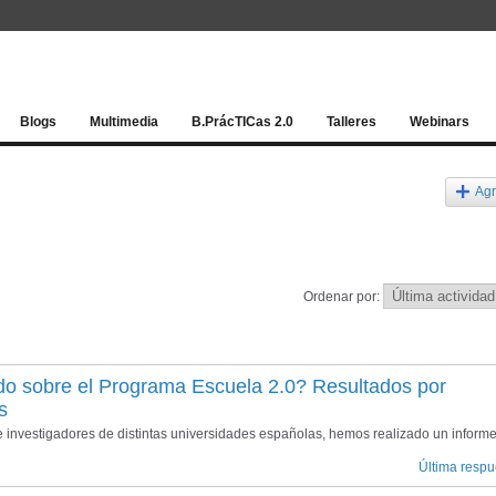
Red socia
Blogs
Multimedia
B.PrácTICas 2.0
Talleres
Webinars
Agr
Ordenar por:
do sobre el Programa Escuela 2.0? Resultados por
s
nvestigadores de distintas universidades españolas, hemos realizado un inform
Última respu