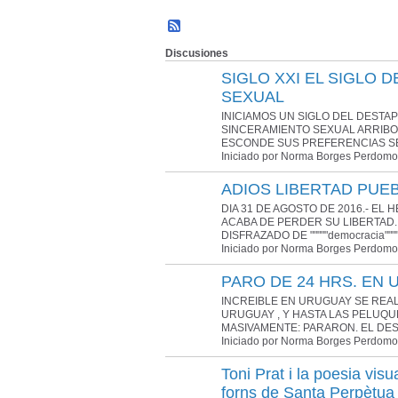
Discusiones
SIGLO XXI EL SIGLO 
SEXUAL
INICIAMOS UN SIGLO DEL DESTA
SINCERAMIENTO SEXUAL ARRIBO 
ESCONDE SUS PREFERENCIAS S
Iniciado por Norma Borges Perdomo
ADIOS LIBERTAD PUEBL
DIA 31 DE AGOSTO DE 2016.- EL
ACABA DE PERDER SU LIBERTAD.
DISFRAZADO DE """""democracia""
Iniciado por Norma Borges Perdomo
PARO DE 24 HRS. EN 
INCREIBLE EN URUGUAY SE REAL
URUGUAY , Y HASTA LAS PELUQU
MASIVAMENTE: PARARON. EL D
Iniciado por Norma Borges Perdomo
Toni Prat i la poesia visua
forns de Santa Perpètu