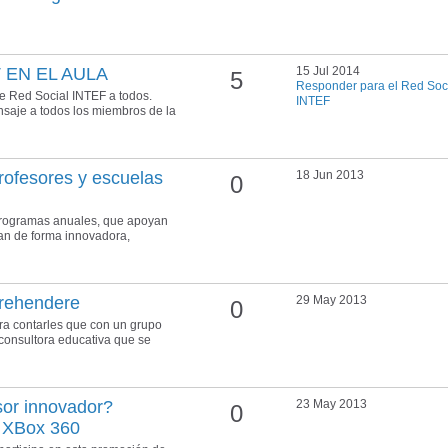
T EN EL AULA
15 Jul 2014
5
Responder para el Red Soc
de Red Social INTEF a todos.
INTEF
aje a todos los miembros de la
ofesores y escuelas
18 Jun 2013
0
programas anuales, que apoyan
an de forma innovadora,
prehendere
29 May 2013
0
ra contarles que con un grupo
onsultora educativa que se
sor innovador?
23 May 2013
0
 XBox 360