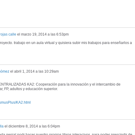
ojas calle
el
marzo 19, 2014 a las 6:53pm
oyecto. trabajo en un aula virtual y quisiera subir mis trabajos para enseñarlos a
Gómez
el
abril 1, 2014 a las 10:29am
ALIZADAS KA2: Cooperación para la innovación y el intercambio de
, FP, adultos y educación superior.
asmusPlus/KA2.html
lla
el
diciembre 8, 2014 a las 6:04pm
eda genial podr hacer nuestro propios libros interacivos, para poder prescindir de