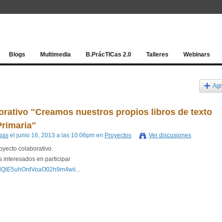
Red socia
Blogs
Multimedia
B.PrácTICas 2.0
Talleres
Webinars
Agr
rativo "Creamos nuestros propios libros de texto
 Primaria"
gas
el junio 16, 2013 a las 10:06pm en
Proyectos
Ver discusiones
yecto colaborativo.
is interesados en participar
rdQlE5uhOrdVoaO02h9m4wii...