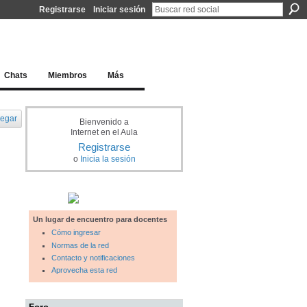
Registrarse
Iniciar sesión
l docente para una educación del siglo XXI
Chats
Miembros
Más
egar
Bienvenido a
Internet en el Aula
Registrarse
o
Inicia la sesión
Un lugar de encuentro para docentes
Cómo ingresar
Normas de la red
Contacto y notificaciones
Aprovecha esta red