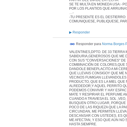
PARTIR DEL DIA DE LA FECHA.
SE TE MULTA EN MONEDA USA:- P
POR LOS PLANTIOS QUE ARRUINA
…-
-TU PRESENTE ES EL DESTIERRO:
COMUNIQUESE, PUBLIQUESE, PAR
▶
Responder
Responder para
Norma Borges 
VALENTINES,DPTO. DE 33:TIERRA 
SABIDURIA,GENEROSOS QUE ME D
CON SUS "CONVERSACIONES" DE 
COMBINACIÓN DE COLORES,QUE S
DANDOLE BENEPLACITO A MI CEREB
QUE LLEVAIS CONSIGOY QUE ME 
VECINOS FUMIGAN LLEVANDOLES I
PRODUCTO, QUE ES LA MIEL QUE 
ALREDEDOR;Y AQUEL PERRITO QU
PODEMOS CONVIVIR Y HAY ESPACI
MATE Y RESPIRAR EL PERFUME AM
CUANDO A TRAVIESA EL SOL ,VEO
BUSQUEN OTRO LUGAR, PORQUE HA
POCO DE LAS RIQUEZA QUE LA P
CIRCUNDAN, ME PERMITEN LLEVAR
DESCANSAR CON USTEDES, ES QUE 
ME AFECTAN, Y ESO QUE AÚN NO 
HASTA SIEMPRE.