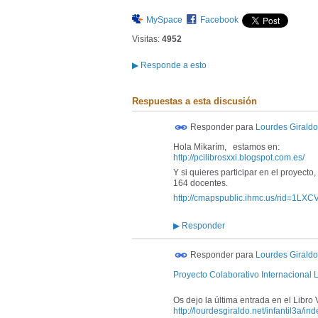
MySpace
Facebook
Visitas:
4952
▶
Responde a esto
Respuestas a esta discusión
Responder para
Lourdes Giraldo
Hola Mikarím, estamos en:
http://pcilibrosxxi.blogspot.com.es/
Y si quieres participar en el proyect
164 docentes.
http://cmapspublic.ihmc.us/rid=1
▶
Responder
Responder para
Lourdes Giraldo
Proyecto Colaborativo Internacional Li
Os dejo la última entrada en el Libro V
http://lourdesgiraldo.net/
infantil3a/
ind