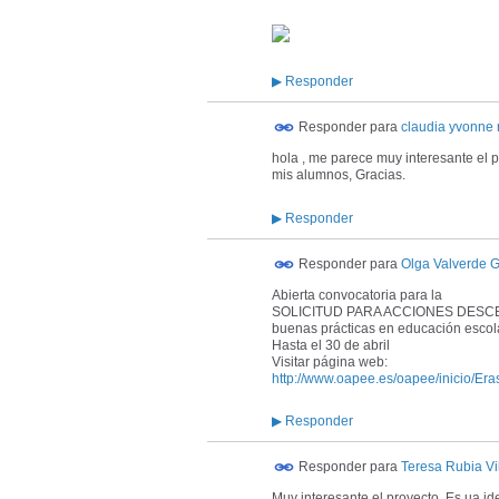
▶
Responder
Responder para
claudia yvonne r
hola , me parece muy interesante el pr
mis alumnos, Gracias.
▶
Responder
Responder para
Olga Valverde 
Abierta convocatoria para la
SOLICITUD PARA ACCIONES DESCENTR
buenas prácticas en educación escolar
Hasta el 30 de abril
Visitar página web:
http://www.oapee.es/oapee/inicio/Er
▶
Responder
Responder para
Teresa Rubia Vi
Muy interesante el proyecto. Es ua id