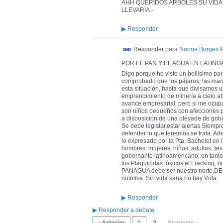
AHH QUERIDOS ARBOLES SU VIDA E
LLEVARIA.-
▶
Responder
Responder para
Norma Borges 
POR EL PAN Y EL AGUA EN LATIN
Digo porque he visto un bellísimo pa
comprobado que los pájaros, las mari
esta situación, hasta que divisamos 
emprendimiento de minería a cielo abi
avance empresarial, pero sí me ocupa 
son niños pequeños con afecciones p
a disposición de una pléyade de gob
Se debe legislar,estar alertas Siempr
defender lo que tenemos se trata. Ad
lo expresado por la Pta. Bachelet en
hombres, mujeres, niños, adultos..)es
gobernante latinoamericano, en tant
los Plaguicidas tóxicos;el Fracking,
PANAGUA debe ser nuestro norte,DEB
nutritiva. Sin vida sana no hay Vida.
▶
Responder
▶
Responder a debate
‹ Anterior
1
2
Siguiente ›