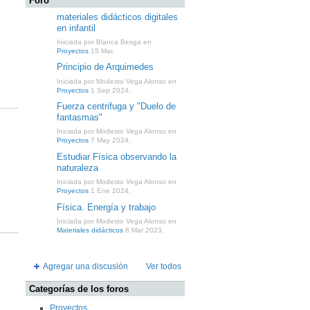
Foro
materiales didácticos digitales
en infantil
Iniciada por Blanca Besga en
Proyectos
15 Mar.
Principio de Arquimedes
Iniciada por Modesto Vega Alonso en
Proyectos
1 Sep 2024.
Fuerza centrifuga y "Duelo de
fantasmas"
Iniciada por Modesto Vega Alonso en
Proyectos
7 May 2024.
Estudiar Física observando la
naturaleza
Iniciada por Modesto Vega Alonso en
Proyectos
1 Ene 2024.
Física. Energía y trabajo
Iniciada por Modesto Vega Alonso en
Materiales didácticos
8 Mar 2023.
Agregar una discusión
Ver todos
Categorías de los foros
Proyectos