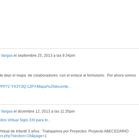
 Vargas
el
septiembre 25, 2013 a las 9:34pm
o, te dejo el mapa de colaboradores con el enlace al formulario. Por ahora somos
LXCVPP72-YX3Y3Q-1ZPY/Mapa%20docente...
 Vargas
el
diciembre 12, 2013 a las 11:35pm
bro Virtual Siglo XXI para In...
irtual de Infantil 3 años :
Trabajamos por Proyectos. Proyecto ABECEDARIO
ex.php?section=19&page=1