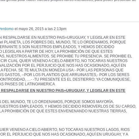
Perdomo
el
mayo 26, 2015 a las 2:13pm
DAN RESPALDARSE EN NUESTRO PAIS=URUGUAY, Y LEGISLAR EN ESTE
del PLANETA, LOS POBRES DEL MUNDO, TE LO ORDENAMOS, PORQUE
ERNANTE S SON NUESTROS EMPLEADOS, Y HEMOS DECIDIDO
 LEGISLAN A PARTIR DE HOY, LA PROHIBICIÒN DE QUE ESTES
, NUESTROS ALIMENTOS. SE PROHIBE TU PRESENCIA. SE PROHIBE EL
RCIR CUAL QUIER VENENO A CIELO ABIERTO, NO TOCARAS NUESTROS
ALIZACIÒN POR EL PERJUICIO QUE NOS HAS OCASIONADO, AQUÍ EN
 LA FECHA. SE TE MULTA EN MONEDA USA:- POR LAS PERSONAS QUE
S GASTOS, --POR LOS PLANTIOS QUE ARRUINASTES,- POR LOS SERES
ONTROSIDAD, …- -TU PRESENTE ES EL DESTIERRO: YA COMUNIQUESE,
AS PAISES DE LATINOAMERICA
N RESPALDARSE EN NUESTRO PAIS=URUGUAY, Y LEGISLAR EN ESTE
RES DEL MUNDO, TE LO ORDENAMOS, PORQUE SOMOS MAYORÌA.
UESTROS EMPLEADOS, Y HEMOS DECIDIDO REMOVERLOS DE SU CARGO,
Y, LA PROHIBICIÒN DE QUE ESTES ENVENENANDO NUESTRAS TIERRAS,
UIER VENENO A CIELO ABIERTO, NO TOCARAS NUESTROS LAGOS, RIOS
R EL PERJUICIO QUE NOS HAS OCASIONADO, AQUÍ EN URUGUAY, Y A