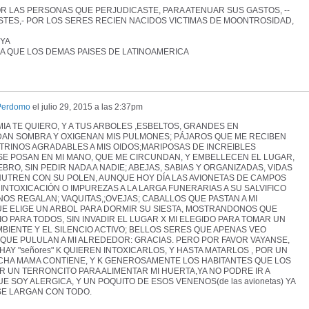
OR LAS PERSONAS QUE PERJUDICASTE, PARA ATENUAR SUS GASTOS, --
STES,- POR LOS SERES RECIEN NACIDOS VICTIMAS DE MOONTROSIDAD,
 YA
A QUE LOS DEMAS PAISES DE LATINOAMERICA
Perdomo
el
julio 29, 2015 a las 2:37pm
MIA TE QUIERO, Y A TUS ARBOLES ,ESBELTOS, GRANDES EN
AN SOMBRA Y OXIGENAN MIS PULMONES; PÁJAROS QUE ME RECIBEN
TRINOS AGRADABLES A MIS OIDOS;MARIPOSAS DE INCREIBLES
E POSAN EN MI MANO, QUE ME CIRCUNDAN, Y EMBELLECEN EL LUGAR,
RO, SIN PEDIR NADA A NADIE; ABEJAS, SABIAS Y ORGANIZADAS, VIDAS
NUTREN CON SU POLEN, AUNQUE HOY DÍA LAS AVIONETAS DE CAMPOS
NTOXICACIÓN O IMPUREZAS A LA LARGA FUNERARIAS A SU SALVIFICO
NOS REGALAN; VAQUITAS,;OVEJAS; CABALLOS QUE PASTAN A MI
E ELIGE UN ARBOL PARA DORMIR SU SIESTA, MOSTRANDONOS QUE
O PARA TODOS, SIN INVADIR EL LUGAR X MI ELEGIDO PARA TOMAR UN
BIENTE Y EL SILENCIO ACTIVO; BELLOS SERES QUE APENAS VEO
, QUE PULULAN A MI ALREDEDOR: GRACIAS. PERO POR FAVOR VAYANSE,
Y "señores" K QUIEREN INTOXICARLOS, Y HASTA MATARLOS , POR UN
ACHA MAMA CONTIENE, Y K GENEROSAMENTE LOS HABITANTES QUE LOS
 UN TERRONCITO PARA ALIMENTAR MI HUERTA,YA NO PODRE IR A
SOY ALERGICA, Y UN POQUITO DE ESOS VENENOS(de las avionetas) YA
SE LARGAN CON TODO.