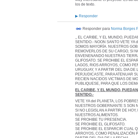
los de texto.
▶
Responder
Responder para
Norma Borges 
,, EL CARIBE, Y EL MUNDO, PUE
SENTIDO.- NOON SANTO VETE YA 
SOMOS MAYORÌA. NUESTROS GOB
REMOVERLOS DE SU CARGO, SI NO
ENVENENANDO NUESTRAS TIERRAS
GLIFOSATO. SE PROHIBE EL ESPA
LAGOS, RIOS ARROYOS, COMO PEN
URUGUAY, Y A PARTIR DEL DIA DE
PERJUDICASTE, PARA ATENUAR SU
RECIEN NACIDOS VICTIMAS DE MO
PUBLIQUESE, PARA QUE LOS DEM
EL CARIBE, Y EL MUNDO, PUEDA
SENTIDO.-
VETE YA del PLANETA, LOS POB
NUESTROS GOBERNANTE S SON N
SI NO LEGISLAN A PARTIR DE HO
NUESTROS ALIMENTOS.
SE PROHIBE TU PRESENCIA.
SE PROHIBE EL GLIFOSATO.
SE PROHIBE EL ESPARCIR CUAL Q
ARROYOS, COMO PENALIZACIÒN PO