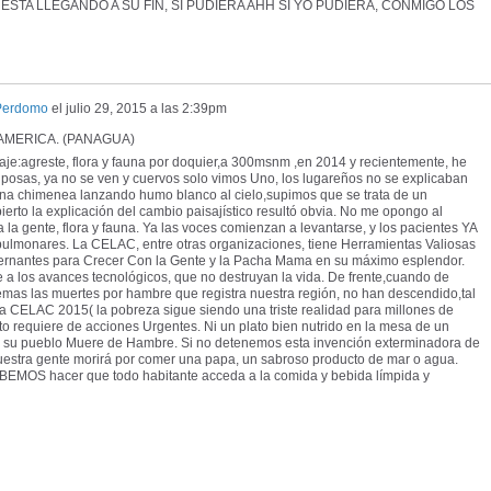
STA LLEGANDO A SU FIN, SI PUDIERA AHH SI YO PUDIERA, CONMIGO LOS
Perdomo
el
julio 29, 2015 a las 2:39pm
OAMERICA. (PANAGUA)
raje:agreste, flora y fauna por doquier,a 300msnm ,en 2014 y recientemente, he
posas, ya no se ven y cuervos solo vimos Uno, los lugareños no se explicaban
una chimenea lanzando humo blanco al cielo,supimos que se trata de un
erto la explicación del cambio paisajístico resultó obvia. No me opongo al
la gente, flora y fauna. Ya las voces comienzan a levantarse, y los pacientes YA
ulmonares. La CELAC, entre otras organizaciones, tiene Herramientas Valiosas
ernantes para Crecer Con la Gente y la Pacha Mama en su máximo esplendor.
e a los avances tecnológicos, que no destruyan la vida. De frente,cuando de
emas las muertes por hambre que registra nuestra región, no han descendido,tal
 la CELAC 2015( la pobreza sigue siendo una triste realidad para millones de
to requiere de acciones Urgentes. Ni un plato bien nutrido en la mesa de un
o su pueblo Muere de Hambre. Si no detenemos esta invención exterminadora de
 nuestra gente morirá por comer una papa, un sabroso producto de mar o agua.
EMOS hacer que todo habitante acceda a la comida y bebida límpida y