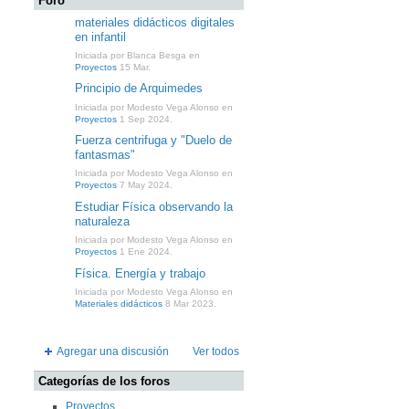
Foro
materiales didácticos digitales
en infantil
Iniciada por Blanca Besga en
Proyectos
15 Mar.
Principio de Arquimedes
Iniciada por Modesto Vega Alonso en
Proyectos
1 Sep 2024.
Fuerza centrifuga y "Duelo de
fantasmas"
Iniciada por Modesto Vega Alonso en
Proyectos
7 May 2024.
Estudiar Física observando la
naturaleza
Iniciada por Modesto Vega Alonso en
Proyectos
1 Ene 2024.
Física. Energía y trabajo
Iniciada por Modesto Vega Alonso en
Materiales didácticos
8 Mar 2023.
Agregar una discusión
Ver todos
Categorías de los foros
Proyectos