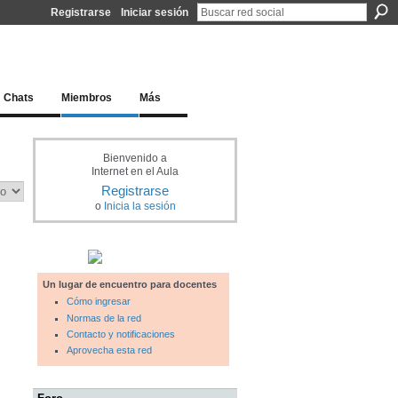
Registrarse
Iniciar sesión
l docente para una educación del siglo XXI
Chats
Miembros
Más
Bienvenido a
Internet en el Aula
Registrarse
o
Inicia la sesión
Un lugar de encuentro para docentes
Cómo ingresar
Normas de la red
Contacto y notificaciones
Aprovecha esta red