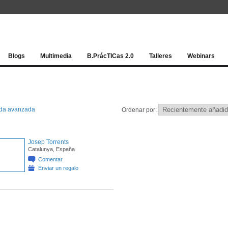
Red socia
Blogs
Multimedia
B.PrácTICas 2.0
Talleres
Webinars
da avanzada
Ordenar por:
Josep Torrents
Catalunya, España
Comentar
Enviar un regalo