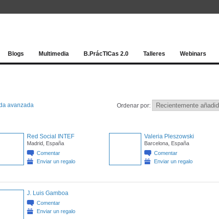
Red socia
Blogs
Multimedia
B.PrácTICas 2.0
Talleres
Webinars
da avanzada
Ordenar por:
Red Social INTEF
Valeria Pleszowski
Madrid, España
Barcelona, España
Comentar
Comentar
Enviar un regalo
Enviar un regalo
J. Luis Gamboa
Comentar
Enviar un regalo