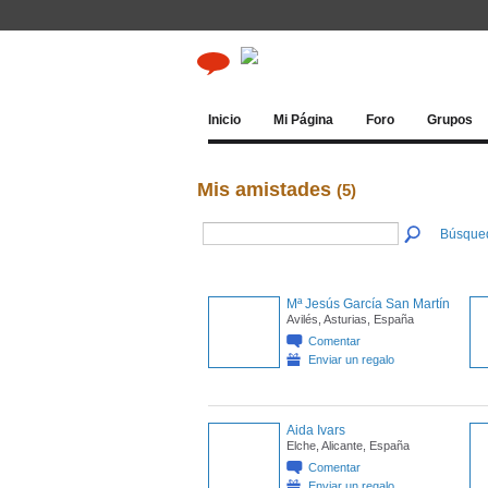
Inicio
Mi Página
Foro
Grupos
Mis amistades
(5)
Búsque
Mª Jesús García San Martín
Avilés, Asturias, España
Comentar
Enviar un regalo
Aida Ivars
Elche, Alicante, España
Comentar
Enviar un regalo