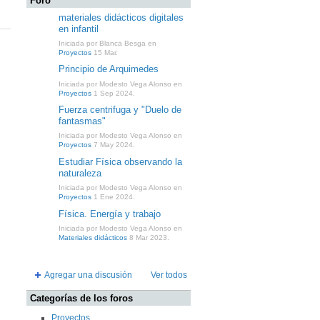
Foro
materiales didácticos digitales
en infantil
Iniciada por Blanca Besga en
Proyectos
15 Mar.
Principio de Arquimedes
Iniciada por Modesto Vega Alonso en
Proyectos
1 Sep 2024.
Fuerza centrifuga y "Duelo de
fantasmas"
Iniciada por Modesto Vega Alonso en
Proyectos
7 May 2024.
Estudiar Física observando la
naturaleza
Iniciada por Modesto Vega Alonso en
Proyectos
1 Ene 2024.
Física. Energía y trabajo
Iniciada por Modesto Vega Alonso en
Materiales didácticos
8 Mar 2023.
Agregar una discusión
Ver todos
Categorías de los foros
Proyectos