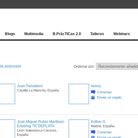
Red socia
Blogs
Multimedia
B.PrácTICas 2.0
Talleres
Webinars
da avanzada
Ordenar por:
Juan Panadero
ramzy
Castilla-La Mancha, España
Comentar
Enviar un regalo
José Miguel Rubio Martínez-
Esther G
Edublog TICDEPLATA-
Madrid, España
León-Salamanca-Cáceres,
Comentar
España
Enviar un regalo