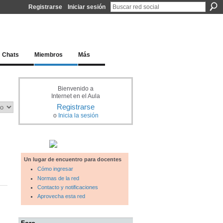
Registrarse
Iniciar sesión
l docente para una educación del siglo XXI
Chats
Miembros
Más
Bienvenido a
Internet en el Aula
Registrarse
o
Inicia la sesión
Un lugar de encuentro para docentes
Cómo ingresar
Normas de la red
Contacto y notificaciones
Aprovecha esta red