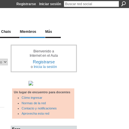
Registrarse
Iniciar sesión
l docente para una educación del siglo XXI
Chats
Miembros
Más
Bienvenido a
Internet en el Aula
Registrarse
o
Inicia la sesión
Un lugar de encuentro para docentes
Cómo ingresar
Normas de la red
Contacto y notificaciones
Aprovecha esta red