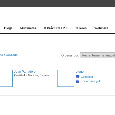
Red socia
Blogs
Multimedia
B.PrácTICas 2.0
Talleres
Webinars
da avanzada
Ordenar por:
Juan Panadero
diego
Castilla-La Mancha, España
Comentar
Enviar un regalo