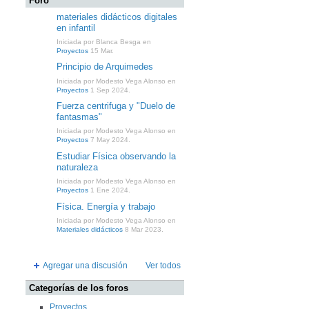
Foro
materiales didácticos digitales
en infantil
Iniciada por Blanca Besga en
Proyectos
15 Mar.
Principio de Arquimedes
Iniciada por Modesto Vega Alonso en
Proyectos
1 Sep 2024.
Fuerza centrifuga y "Duelo de
fantasmas"
Iniciada por Modesto Vega Alonso en
Proyectos
7 May 2024.
Estudiar Física observando la
naturaleza
Iniciada por Modesto Vega Alonso en
Proyectos
1 Ene 2024.
Física. Energía y trabajo
Iniciada por Modesto Vega Alonso en
Materiales didácticos
8 Mar 2023.
Agregar una discusión
Ver todos
Categorías de los foros
Proyectos