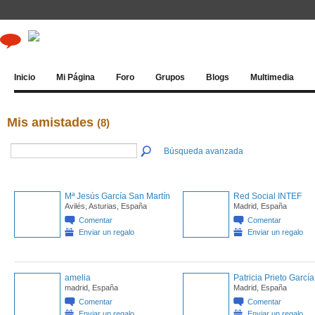
Inicio
Mi Página
Foro
Grupos
Blogs
Multimedia
Mis amistades
(8)
Búsqueda avanzada
Mª Jesús García San Martín
Red Social INTEF
Avilés, Asturias, España
Madrid, España
Comentar
Comentar
Enviar un regalo
Enviar un regalo
amelia
Patricia Prieto García
madrid, España
Madrid, España
Comentar
Comentar
Enviar un regalo
Enviar un regalo