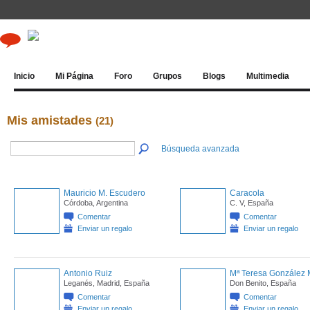
Inicio
Mi Página
Foro
Grupos
Blogs
Multimedia
Mis amistades
(21)
Búsqueda avanzada
Mauricio M. Escudero
Caracola
Córdoba, Argentina
C. V, España
Comentar
Comentar
Enviar un regalo
Enviar un regalo
Antonio Ruiz
Mª Teresa González
Leganés, Madrid, España
Don Benito, España
Comentar
Comentar
Enviar un regalo
Enviar un regalo