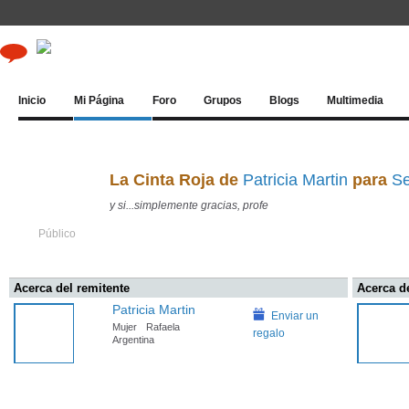
Inicio
Mi Página
Foro
Grupos
Blogs
Multimedia
La Cinta Roja de
Patricia Martin
para
Se
y si...simplemente gracias, profe
Público
Acerca del remitente
Acerca de
Patricia Martin
Enviar un
Mujer
Rafaela
regalo
Argentina