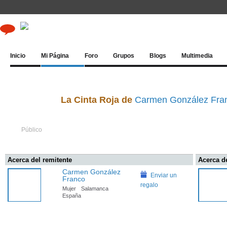
Inicio
Mi Página
Foro
Grupos
Blogs
Multimedia
La Cinta Roja de
Carmen González Fra
Público
Acerca del remitente
Acerca de
Carmen González
Enviar un
Franco
regalo
Mujer
Salamanca
España