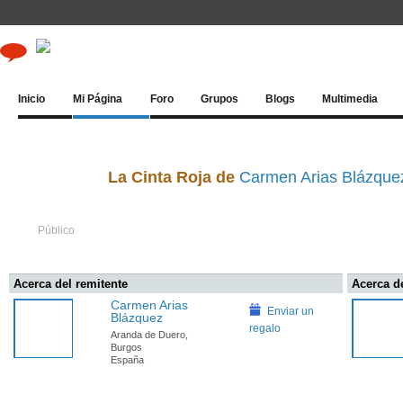
Inicio
Mi Página
Foro
Grupos
Blogs
Multimedia
La Cinta Roja de
Carmen Arias Blázque
Público
Acerca del remitente
Acerca de
Carmen Arias
Enviar un
Blázquez
regalo
Aranda de Duero,
Burgos
España