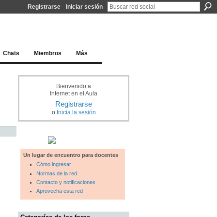
Registrarse
Iniciar sesión
l docente para una educación del siglo XXI
Chats
Miembros
Más
Bienvenido a
Internet en el Aula
Registrarse
o
Inicia la sesión
Un lugar de encuentro para docentes
Cómo ingresar
Normas de la red
Contacto y notificaciones
Aprovecha esta red