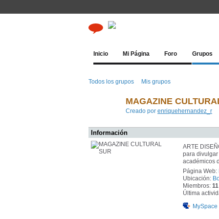
Inicio
Mi Página
Foro
Grupos
Todos los grupos
Mis grupos
MAGAZINE CULTURA
Creado por
enriquehernandez_r
Información
ARTE DISEÑO
para divulgar
académicos 
Página Web:
Ubicación:
Bo
Miembros:
11
Última activi
MySpace