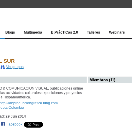
Red socia
Blogs
Multimedia
B.PrácTICas 2.0
Talleres
Webinars
L SUR
Ver grupos
Miembros (11)
 & COMUNICACION VISUAL, publicaciones online
 las actividades culturales exposiciones y proyectos
de Hispanoamerica.
http://labproducciongrafica.ning.com
gota Colombia
dad:
29 Jun 2014
Facebook