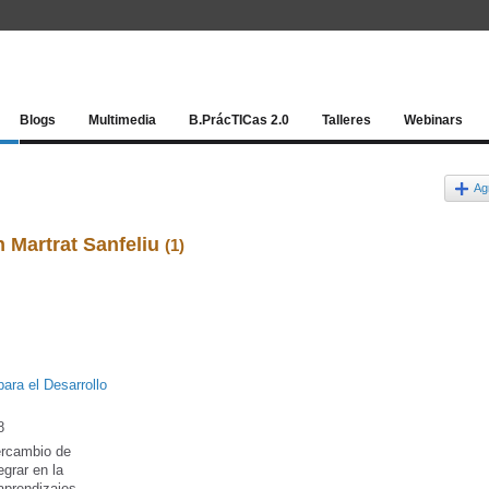
Red socia
Blogs
Multimedia
B.PrácTICas 2.0
Talleres
Webinars
Ag
 Martrat Sanfeliu
(1)
ra el Desarrollo
8
tercambio de
grar en la
aprendizajes