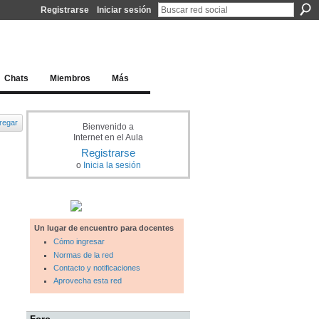
Registrarse
Iniciar sesión
l docente para una educación del siglo XXI
Chats
Miembros
Más
regar
Bienvenido a
Internet en el Aula
Registrarse
o
Inicia la sesión
Un lugar de encuentro para docentes
Cómo ingresar
Normas de la red
Contacto y notificaciones
Aprovecha esta red