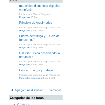
Foro
materiales didácticos digitales
en infantil
Iniciada por Blanca Besga en
Proyectos
15 Mar.
Principio de Arquimedes
Iniciada por Modesto Vega Alonso en
Proyectos
1 Sep 2024.
Fuerza centrifuga y "Duelo de
fantasmas"
Iniciada por Modesto Vega Alonso en
Proyectos
7 May 2024.
Estudiar Física observando la
naturaleza
Iniciada por Modesto Vega Alonso en
Proyectos
1 Ene 2024.
Física. Energía y trabajo
Iniciada por Modesto Vega Alonso en
Materiales didácticos
8 Mar 2023.
Agregar una discusión
Ver todos
Categorías de los foros
Proyectos