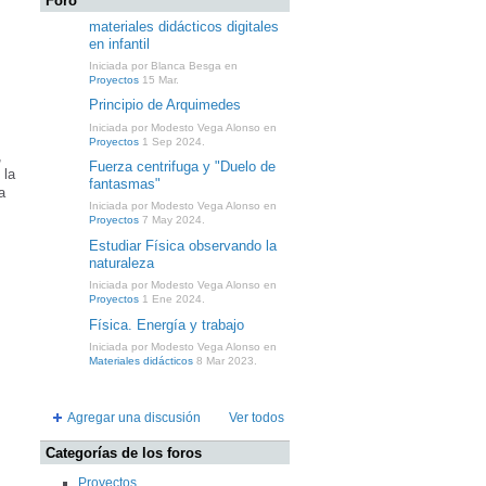
Foro
materiales didácticos digitales
en infantil
Iniciada por Blanca Besga en
Proyectos
15 Mar.
Principio de Arquimedes
Iniciada por Modesto Vega Alonso en
Proyectos
1 Sep 2024.
,
Fuerza centrifuga y "Duelo de
 la
fantasmas"
a
Iniciada por Modesto Vega Alonso en
Proyectos
7 May 2024.
Estudiar Física observando la
naturaleza
Iniciada por Modesto Vega Alonso en
Proyectos
1 Ene 2024.
Física. Energía y trabajo
Iniciada por Modesto Vega Alonso en
Materiales didácticos
8 Mar 2023.
Agregar una discusión
Ver todos
Categorías de los foros
Proyectos