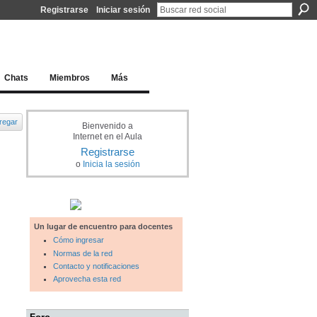
Registrarse
Iniciar sesión
l docente para una educación del siglo XXI
Chats
Miembros
Más
regar
Bienvenido a
Internet en el Aula
Registrarse
o
Inicia la sesión
Un lugar de encuentro para docentes
Cómo ingresar
Normas de la red
Contacto y notificaciones
Aprovecha esta red