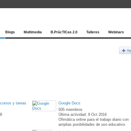
Red socia
Blogs
Multimedia
B.PrácTICas 2.0
Talleres
Webinars
Ag
ecursos y tareas
Google Docs
505 miembros
18
Última actividad: 9 Oct 2016
Ofimática online para el trabajo diario con
amplias posibilidades de uso educativo.