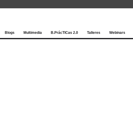
Red socia
Blogs
Multimedia
B.PrácTICas 2.0
Talleres
Webinars