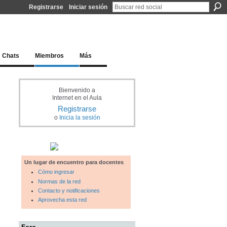
Registrarse
Iniciar sesión
l docente para una educación del siglo XXI
Chats
Miembros
Más
Bienvenido a
Internet en el Aula
Registrarse
o
Inicia la sesión
Un lugar de encuentro para docentes
Cómo ingresar
Normas de la red
Contacto y notificaciones
Aprovecha esta red