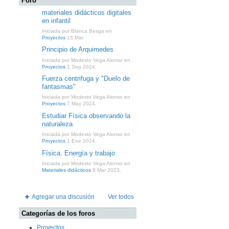
Foro
materiales didácticos digitales
en infantil
Iniciada por Blanca Besga en
Proyectos
15 Mar.
Principio de Arquimedes
Iniciada por Modesto Vega Alonso en
Proyectos
1 Sep 2024.
Fuerza centrifuga y "Duelo de
fantasmas"
Iniciada por Modesto Vega Alonso en
Proyectos
7 May 2024.
Estudiar Física observando la
naturaleza
Iniciada por Modesto Vega Alonso en
Proyectos
1 Ene 2024.
Física. Energía y trabajo
Iniciada por Modesto Vega Alonso en
Materiales didácticos
8 Mar 2023.
Agregar una discusión
Ver todos
Categorías de los foros
Proyectos