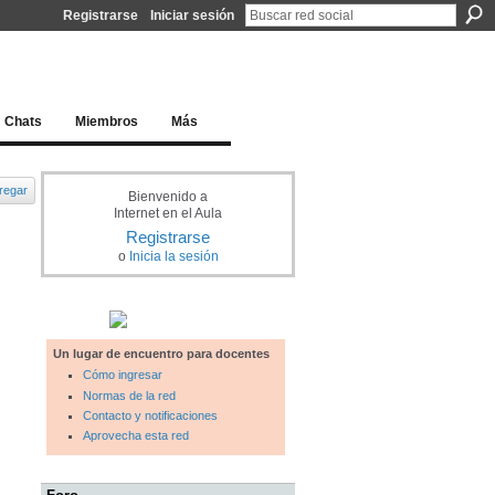
Registrarse
Iniciar sesión
l docente para una educación del siglo XXI
Chats
Miembros
Más
regar
Bienvenido a
Internet en el Aula
Registrarse
o
Inicia la sesión
Un lugar de encuentro para docentes
Cómo ingresar
Normas de la red
Contacto y notificaciones
Aprovecha esta red