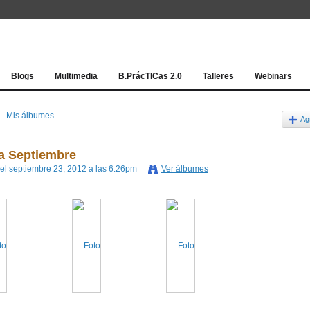
Red socia
Blogs
Multimedia
B.PrácTICas 2.0
Talleres
Webinars
Mis álbumes
Ag
la Septiembre
el septiembre 23, 2012 a las 6:26pm
Ver álbumes