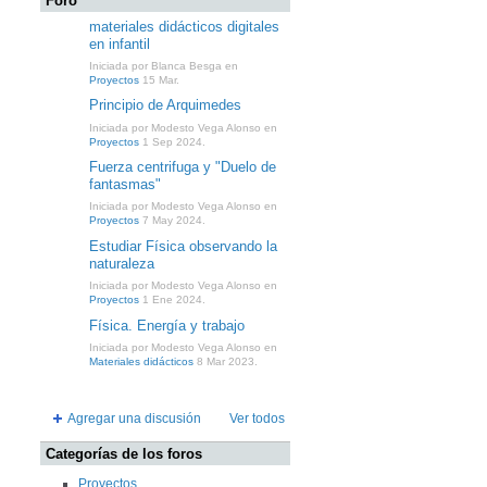
Foro
materiales didácticos digitales
en infantil
Iniciada por Blanca Besga en
Proyectos
15 Mar.
Principio de Arquimedes
Iniciada por Modesto Vega Alonso en
Proyectos
1 Sep 2024.
Fuerza centrifuga y "Duelo de
fantasmas"
Iniciada por Modesto Vega Alonso en
Proyectos
7 May 2024.
Estudiar Física observando la
naturaleza
Iniciada por Modesto Vega Alonso en
Proyectos
1 Ene 2024.
Física. Energía y trabajo
Iniciada por Modesto Vega Alonso en
Materiales didácticos
8 Mar 2023.
Agregar una discusión
Ver todos
Categorías de los foros
Proyectos