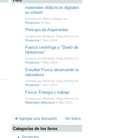
Foro
materiales didácticos digitales
en infantil
Iniciada por Blanca Besga en
Proyectos
15 Mar.
Principio de Arquimedes
Iniciada por Modesto Vega Alonso en
Proyectos
1 Sep 2024.
Fuerza centrifuga y "Duelo de
fantasmas"
Iniciada por Modesto Vega Alonso en
Proyectos
7 May 2024.
Estudiar Física observando la
naturaleza
Iniciada por Modesto Vega Alonso en
Proyectos
1 Ene 2024.
Física. Energía y trabajo
Iniciada por Modesto Vega Alonso en
Materiales didácticos
8 Mar 2023.
Agregar una discusión
Ver todos
Categorías de los foros
Proyectos