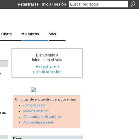
Registrarse
Iniciar sesión
l docente para una educación del siglo XXI
Chats
Miembros
Más
Bienvenido a
Internet en el Aula
Registrarse
o
Inicia la sesión
y
Un lugar de encuentro para docentes
Cómo ingresar
Normas de la red
e es
Contacto y notificaciones
Aprovecha esta red