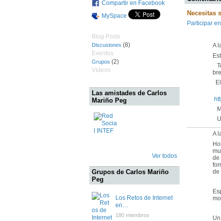
Compartir en Facebook
Necesitas 
MySpace
Participar en
Blog Posts
(8)
Discusiones
A 
Eventos
Es
(2)
Grupos
Te
Vídeos
bre
El 
Las amistades de Carlos
ht
Mariño Peg
Mu
Un
A l
Ho
mun
Ver todos
de 
for
Grupos de Carlos Mariño
de 
Peg
Esp
Los Retos de Internet
mol
en…
180 miembros
Un 