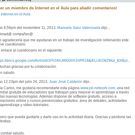
ser un miembro de Internet en el Aula para añadir comentarios!
 Internet en el Aula
las 4:56pm del noviembre 11, 2013,
Manuela Sanz Valenzuela
dijo...
timad@ compañer@:
 agradecería que me ayudaras en un trabajo de investigación rellenando este
ve cuestionario:
enlace al cuestionario es el siguiente:
tps://docs.google.com/forms/d/1Fh34hJWG00X1hPR1MpELUEO8ZWul_BXByz...
chas gracias por tu colaboración.
 saludo
as 12:23pm del julio 24, 2013,
Juan José Calderón
dijo...
la Carlos, me gustaría recomendarle esta página
www.pil-network.com
, una red
dial gratuita de educadores que trabajan para mejorar el aprendizaje a través
las nuevas tecnologías. Además dispone de software gratuito, acceso a
maciones online y cursos presenciales gratuitos, área de debates, actividades
aprendizaje y vídeo-tutoriales.
ero que pueda gustarle y darle uso en tu actividad diaria. Gracias y perdone las
estias.
cordial saludo.