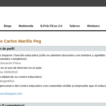
Red socia
Blogs
Multimedia
B.PrácTICas 2.0
Talleres
Webinars
e Carlos Mariño Peg
 de perfil
e imparte / función educativa (sólo se admiten docentes con nombre y apellido 
sionales completos):
Educación Física
en el uso de Internet en el aula:
rso 2009/2010
calidad de su centro educativo:
ergantiños
personal o del centro educativo con contenido visible (compruebe que el enlac
esxxi.blogspot.com
 (2 comentarios)