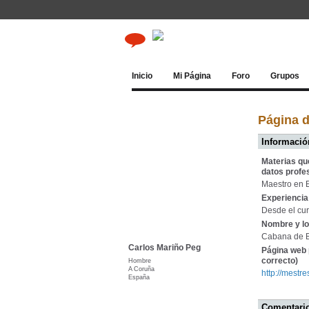
Inicio
Mi Página
Foro
Grupos
Página d
Información
Materias qu
datos profe
Maestro en 
Experiencia 
Desde el cu
Nombre y lo
Cabana de B
Carlos Mariño Peg
Página web 
correcto)
Hombre
A Coruña
http://mestr
España
Comentario