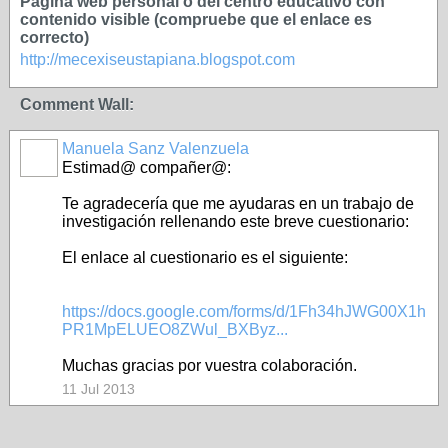
Página web personal o del centro educativo con
contenido visible (compruebe que el enlace es
correcto)
http://mecexiseustapiana.blogspot.com
Comment Wall:
Manuela Sanz Valenzuela
Estimad@ compañer@:
Te agradecería que me ayudaras en un trabajo de
investigación rellenando este breve cuestionario:
El enlace al cuestionario es el siguiente:
https://docs.google.com/forms/d/1Fh34hJWG00X1h
PR1MpELUEO8ZWul_BXByz...
Muchas gracias por vuestra colaboración.
11 Jul 2013