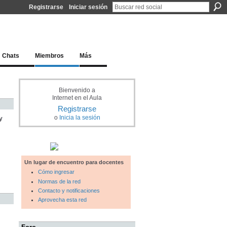
Registrarse
Iniciar sesión
l docente para una educación del siglo XXI
Chats
Miembros
Más
Bienvenido a
Internet en el Aula
Registrarse
o
Inicia la sesión
y
Un lugar de encuentro para docentes
Cómo ingresar
Normas de la red
Contacto y notificaciones
Aprovecha esta red