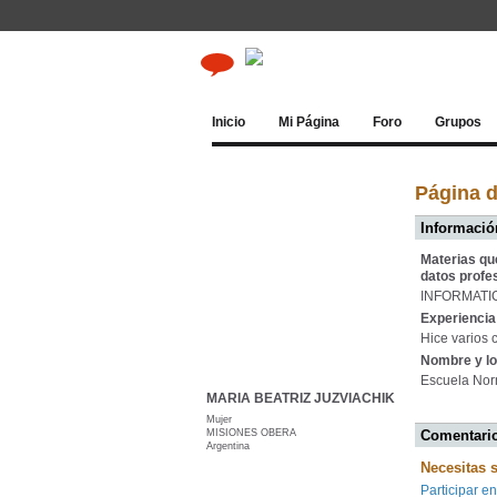
Inicio
Mi Página
Foro
Grupos
Página 
Información
Materias qu
datos profe
INFORMATI
Experiencia 
Hice varios 
Nombre y lo
Escuela Nor
MARIA BEATRIZ JUZVIACHIK
Mujer
MISIONES OBERA
Comentario
Argentina
Necesitas 
Participar en