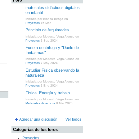
Foro
materiales didácticos digitales
en infantil
Iniciada por Blanca Besga en
Proyectos
15 Mar.
Principio de Arquimedes
Iniciada por Modesto Vega Alonso en
Proyectos
1 Sep 2024.
Fuerza centrifuga y "Duelo de
fantasmas"
Iniciada por Modesto Vega Alonso en
Proyectos
7 May 2024.
Estudiar Física observando la
naturaleza
Iniciada por Modesto Vega Alonso en
Proyectos
1 Ene 2024.
Física. Energía y trabajo
Iniciada por Modesto Vega Alonso en
Materiales didácticos
8 Mar 2023.
Agregar una discusión
Ver todos
Categorías de los foros
Proyectos