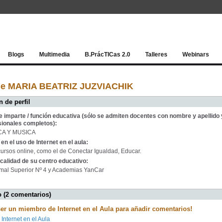
Red socia
Blogs
Multimedia
B.PrácTICas 2.0
Talleres
Webinars
de MARIA BEATRIZ JUZVIACHIK
 de perfil
e imparte / función educativa (sólo se admiten docentes con nombre y apellido 
sionales completos):
CA Y MUSICA
en el uso de Internet en el aula:
cursos online, como el de Conectar Igualdad, Educar.
calidad de su centro educativo:
mal Superior Nº 4 y Academias YanCar
 (2 comentarios)
ser un miembro de Internet en el Aula para añadir comentarios!
 Internet en el Aula