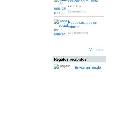
Educación musical
con la…
27 miembros
Redes sociales en
educac…
614 miembros
Ver todos
Regalos recibidos
Enviar un regalo