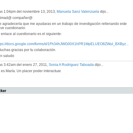
las 1:04pm del noviembre 13, 2013,
Manuela Sanz Valenzuela
dijo...
timad@ compañer@:
 agradecería que me ayudaras en un trabajo de investigación rellenando este
ve cuestionario:
enlace al cuestionario es el siguiente:
tps://docs.google.com/forms/d/1Fh34hJWG00X1hPR1MpELUEO8ZWul_BXByz...
chas gracias por tu colaboración.
 saludo
as 3:42am del enero 27, 2011,
Sonia A Rodriguez Taboada
dijo...
 es María. Un placer poder interactuar.
cker