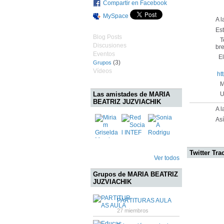
Compartir en Facebook
MySpace
A 
Es
Blog Posts
Te
Discusiones
bre
Eventos
El 
(3)
Grupos
Vídeos
ht
Mu
Las amistades de MARIA
Un
BEATRIZ JUZVIACHIK
A l
Así
Twitter Tra
Ver todos
Grupos de MARIA BEATRIZ
JUZVIACHIK
PARTITURAS AULA
27 miembros