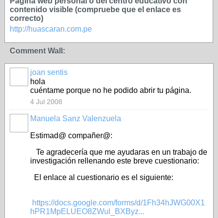
Página web personal o del centro educativo con
contenido visible (compruebe que el enlace es
correcto)
http://huascaran.com.pe
Comment Wall:
joan sentis
hola
cuéntame porque no he podido abrir tu página.
4 Jul 2008
Manuela Sanz Valenzuela
Estimad@ compañer@:
Te agradecería que me ayudaras en un trabajo de
investigación rellenando este breve cuestionario:
El enlace al cuestionario es el siguiente:
https://docs.google.com/forms/d/1Fh34hJWG00X1
hPR1MpELUEO8ZWul_BXByz...