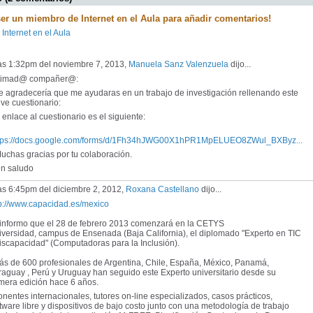
ser un miembro de Internet en el Aula para añadir comentarios!
 Internet en el Aula
las 1:32pm del noviembre 7, 2013,
Manuela Sanz Valenzuela
dijo...
timad@ compañer@:
 agradecería que me ayudaras en un trabajo de investigación rellenando este
ve cuestionario:
enlace al cuestionario es el siguiente:
tps://docs.google.com/forms/d/1Fh34hJWG00X1hPR1MpELUEO8ZWul_BXByz...
chas gracias por tu colaboración.
 saludo
as 6:45pm del diciembre 2, 2012,
Roxana Castellano
dijo...
tp://www.capacidad.es/mexico
 informo que el 28 de febrero 2013 comenzará en la CETYS
iversidad, campus de Ensenada (Baja California), el diplomado "Experto en TIC
discapacidad" (Computadoras para la Inclusión).
s de 600 profesionales de Argentina, Chile, España, México, Panamá,
aguay , Perú y Uruguay han seguido este Experto universitario desde su
imera edición hace 6 años.
entes internacionales, tutores on-line especializados, casos prácticos,
tware libre y dispositivos de bajo costo junto con una metodología de trabajo