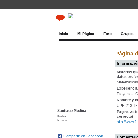
Inicio
Mi Página
Foro
Grupos
Página 
Información
Materias qu
datos profe
Matematicas,
Experiencia 
Proyectos: G
Nombre y lo
UPN 213 T
Santiago Medina
Página web 
correcto)
Puebla
México
http://www.
Compartir en Facebook
Comentario