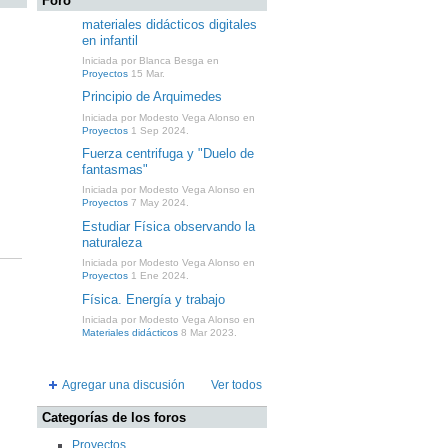
Foro
materiales didácticos digitales
en infantil
Iniciada por Blanca Besga en
Proyectos
15 Mar.
Principio de Arquimedes
Iniciada por Modesto Vega Alonso en
Proyectos
1 Sep 2024.
Fuerza centrifuga y "Duelo de
fantasmas"
Iniciada por Modesto Vega Alonso en
Proyectos
7 May 2024.
Estudiar Física observando la
naturaleza
Iniciada por Modesto Vega Alonso en
Proyectos
1 Ene 2024.
Física. Energía y trabajo
Iniciada por Modesto Vega Alonso en
Materiales didácticos
8 Mar 2023.
Agregar una discusión
Ver todos
Categorías de los foros
Proyectos