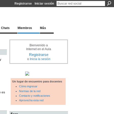
Registrarse
Iniciar sesión
l docente para una educación del siglo XXI
Chats
Miembros
Más
Bienvenido a
Internet en el Aula
Registrarse
o
Inicia la sesión
y
Un lugar de encuentro para docentes
Cómo ingresar
Normas de la red
e es
Contacto y notificaciones
Aprovecha esta red