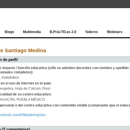
Red socia
Blogs
Multimedia
B.PrácTICas 2.0
Talleres
Webinars
de Santiago Medina
 de perfil
e imparte / función educativa (sólo se admiten docentes con nombre y apellido 
sionales completos):
 Estadistica
en el uso de Internet en el aula:
eogebra, Hoja de Calculo, Prezi
calidad de su centro educativo:
EHUACÁN, PUEBLA MÉXICO
personal o del centro educativo con contenido visible (compruebe que el enlac
facebook.com/#!/MasteringSan
 (2 comentarios)