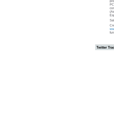
pr
PC
con
(As
Es
Sa
Cr
ww
fu
Twitter Tra