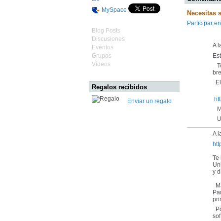
MySpace
Necesitas 
Participar en
Blog Posts
Discusiones
A 
Eventos
Grupos
Es
Vídeos
Te
bre
El 
Regalos recibidos
ht
Enviar un regalo
Mu
Un
A l
ht
Te
Un
y 
Má
Par
pr
Pon
sof