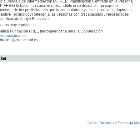
opia (modelo de intermediación M-FREE, Planificación Centrada en la Persona
P-FREE) lo hacen un curso imprescindible si se desea ser un experto
ocedor de las posibilidades que la computadora y los dispositivos adaptados
sistive Technology) ofrecen a las personas con discapacidad / Necesidades
pecíficas de Apoyo Educativo.
ludos muy cordiales,
eática Fundación FREE Iberoamericana para la Cooperación
w.capacidad.es
ndacion@capacidad.es
cker
Twitter Tracker de Santiago Me