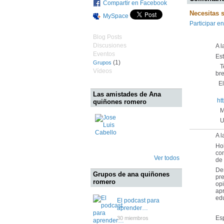
Compartir en Facebook
Necesitas 
MySpace
Participar en
Blog Posts
Discusiones
A 
Eventos
Es
(1)
Grupos
Te
Vídeos
bre
El 
Las amistades de Ana
ht
quiñones romero
Mu
Un
A l
Ho
com
Ver todos
de 
Den
Grupos de ana quiñones
pre
romero
opi
apr
edu
El podcast para
aprender…
Esp
30 miembros