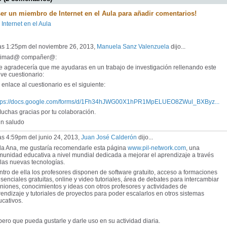
ser un miembro de Internet en el Aula para añadir comentarios!
 Internet en el Aula
las 1:25pm del noviembre 26, 2013,
Manuela Sanz Valenzuela
dijo...
timad@ compañer@:
 agradecería que me ayudaras en un trabajo de investigación rellenando este
ve cuestionario:
enlace al cuestionario es el siguiente:
tps://docs.google.com/forms/d/1Fh34hJWG00X1hPR1MpELUEO8ZWul_BXByz...
chas gracias por tu colaboración.
 saludo
as 4:59pm del junio 24, 2013,
Juan José Calderón
dijo...
la Ana, me gustaría recomendarle esta página
www.pil-network.com
, una
unidad educativa a nivel mundial dedicada a mejorar el aprendizaje a través
las nuevas tecnologías.
tro de ella los profesores disponen de software gratuito, acceso a formaciones
senciales gratuitas, online y video tutoriales, área de debates para intercambiar
niones, conocimientos y ideas con otros profesores y actividades de
endizaje y tutoriales de proyectos para poder escalarlos en otros sistemas
cativos.
ero que pueda gustarle y darle uso en su actividad diaria.