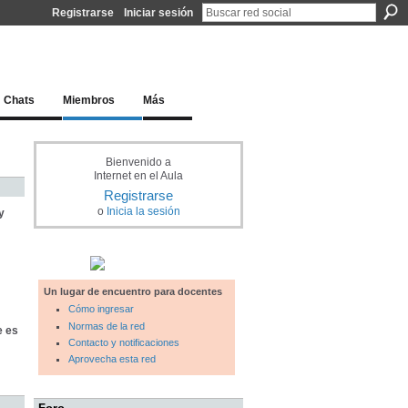
Registrarse
Iniciar sesión
l docente para una educación del siglo XXI
Chats
Miembros
Más
Bienvenido a
Internet en el Aula
Registrarse
o
Inicia la sesión
y
Un lugar de encuentro para docentes
Cómo ingresar
Normas de la red
e es
Contacto y notificaciones
Aprovecha esta red