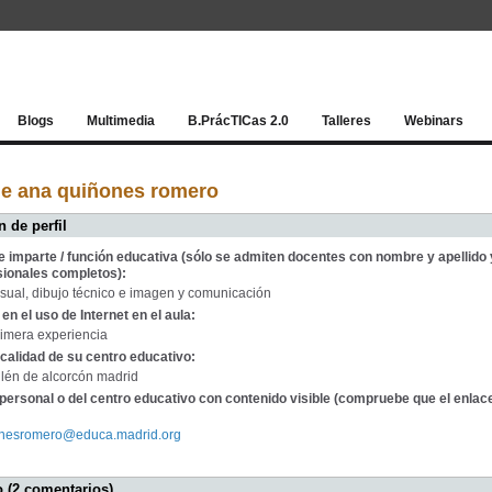
Red socia
Blogs
Multimedia
B.PrácTICas 2.0
Talleres
Webinars
de ana quiñones romero
 de perfil
e imparte / función educativa (sólo se admiten docentes con nombre y apellido 
sionales completos):
sual, dibujo técnico e imagen y comunicación
en el uso de Internet en el aula:
rimera experiencia
calidad de su centro educativo:
illén de alcorcón madrid
personal o del centro educativo con contenido visible (compruebe que el enlac
nonesromero@educa.madrid.org
 (2 comentarios)