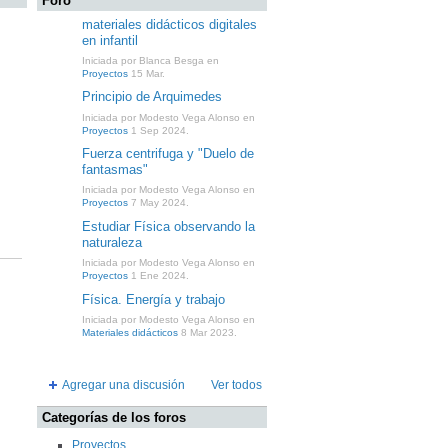
Foro
materiales didácticos digitales
en infantil
Iniciada por Blanca Besga en
Proyectos
15 Mar.
Principio de Arquimedes
Iniciada por Modesto Vega Alonso en
Proyectos
1 Sep 2024.
Fuerza centrifuga y "Duelo de
fantasmas"
Iniciada por Modesto Vega Alonso en
Proyectos
7 May 2024.
Estudiar Física observando la
naturaleza
Iniciada por Modesto Vega Alonso en
Proyectos
1 Ene 2024.
Física. Energía y trabajo
Iniciada por Modesto Vega Alonso en
Materiales didácticos
8 Mar 2023.
Agregar una discusión
Ver todos
Categorías de los foros
Proyectos