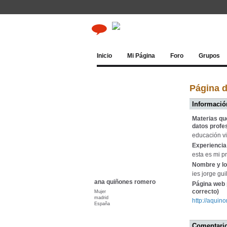
Inicio
Mi Página
Foro
Grupos
Página 
Información
Materias qu
datos profe
educación vi
Experiencia 
esta es mi p
Nombre y lo
ies jorge gu
ana quiñones romero
Página web 
correcto)
Mujer
madrid
http://aqui
España
Comentario