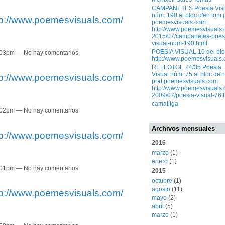
CAMPANETES Poesia Vis
núm. 190 al bloc d'en toni 
tp://www.poemesvisuals.com/
poemesvisuals.com
http://www.poemesvisuals.
2015/07/campanetes-poes
visual-num-190.html
POESIA VISUAL 10 del blo
8:03pm — No hay comentarios
http://www.poemesvisuals.
RELLOTGE 24/35 Poesia
Visual núm. 75 al bloc de'n
tp://www.poemesvisuals.com/
prat poemesvisuals.com
http://www.poemesvisuals.
2009/07/poesia-visual-76.
camalliga
8:02pm — No hay comentarios
Archivos mensuales
tp://www.poemesvisuals.com/
2016
marzo
(1)
enero
(1)
8:01pm — No hay comentarios
2015
octubre
(1)
agosto
(11)
tp://www.poemesvisuals.com/
mayo
(2)
abril
(5)
marzo
(1)