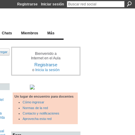
Registrarse
Iniciar sesión
l docente para una educación del siglo XXI
Chats
Miembros
Más
regar
Bienvenido a
Internet en el Aula
Registrarse
o
Inicia la sesión
Un lugar de encuentro para docentes
del
Cómo ingresar
Normas de la red
 a
Contacto y notificaciones
anta
Aprovecha esta red
ual