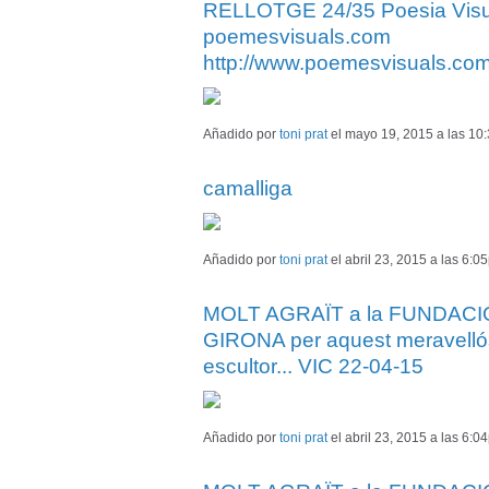
RELLOTGE 24/35 Poesia Visual 
poemesvisuals.com
http://www.poemesvisuals.com
Añadido por
toni prat
el mayo 19, 2015 a las 1
camalliga
Añadido por
toni prat
el abril 23, 2015 a las 6
MOLT AGRAÏT a la FUNDACI
GIRONA per aquest meravellós
escultor... VIC 22-04-15
Añadido por
toni prat
el abril 23, 2015 a las 6