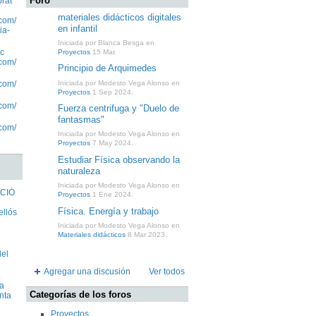
Foro
prat
materiales didácticos digitales
com/
en infantil
ia-
Iniciada por Blanca Besga en
c
Proyectos
15 Mar.
com/
Principio de Arquimedes
Iniciada por Modesto Vega Alonso en
com/
Proyectos
1 Sep 2024.
com/
Fuerza centrifuga y "Duelo de
fantasmas"
com/
Iniciada por Modesto Vega Alonso en
Proyectos
7 May 2024.
Estudiar Física observando la
naturaleza
Iniciada por Modesto Vega Alonso en
ACIÓ
Proyectos
1 Ene 2024.
Física. Energía y trabajo
llós
Iniciada por Modesto Vega Alonso en
Materiales didácticos
8 Mar 2023.
del
Agregar una discusión
Ver todos
 a
Categorías de los foros
anta
Proyectos