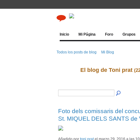
Inicio
Mi Página
Foro
Grupos
Todos los posts de blog
Mi Blog
El blog de Toni prat
(2
Foto dels comissaris del concu
St. MIQUEL DELS SANTS de 
Añadido por
toni prat
el marzo 29, 2016 a las 