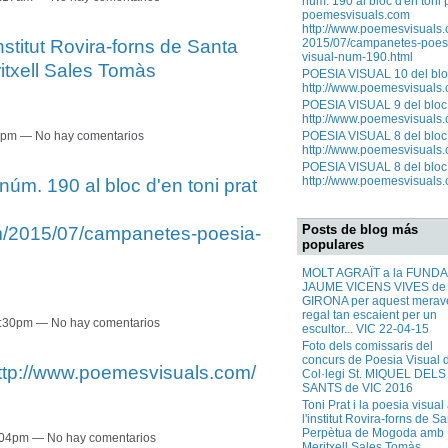
núm. 190 al bloc d'en toni 
poemesvisuals.com
http://www.poemesvisuals.
institut Rovira-forns de Santa
2015/07/campanetes-poes
visual-num-190.html
txell Sales Tomàs
POESIA VISUAL 10 del blo
http://www.poemesvisuals.
POESIA VISUAL 9 del bloc
http://www.poemesvisuals.
13pm — No hay comentarios
POESIA VISUAL 8 del bloc
http://www.poemesvisuals.
POESIA VISUAL 8 del bloc
http://www.poemesvisuals.
. 190 al bloc d'en toni prat
Posts de blog más
m/2015/07/campanetes-poesia-
populares
MOLT AGRAÏT a la FUND
JAUME VICENS VIVES de
GIRONA per aquest merave
regal tan escaient per un
 7:30pm — No hay comentarios
escultor... VIC 22-04-15
Foto dels comissaris del
concurs de Poesia Visual 
ttp://www.poemesvisuals.com/
Col·legi St. MIQUEL DELS
SANTS de VIC 2016
Toni Prat i la poesia visual
l'institut Rovira-forns de S
Perpètua de Mogoda amb
8:04pm — No hay comentarios
Meritxell Sales Tomàs