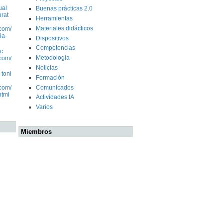
ual
Buenas prácticas 2.0
prat
Herramientas
Materiales didácticos
com/
ia-
Dispositivos
Competencias
c
Metodología
com/
Noticias
 toni
Formación
Comunicados
com/
html
Actividades IA
Varios
Miembros