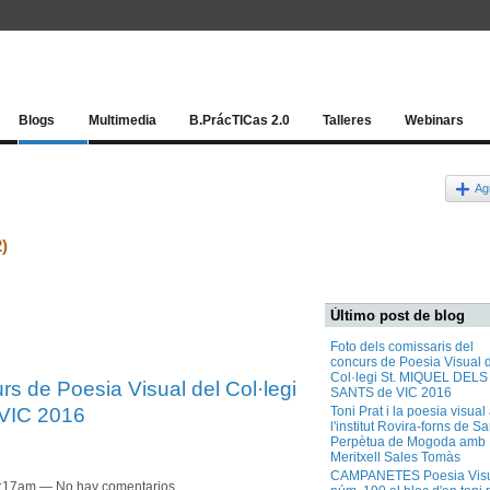
Red socia
Blogs
Multimedia
B.PrácTICas 2.0
Talleres
Webinars
Ag
2)
Último post de blog
Foto dels comissaris del
concurs de Poesia Visual 
Col·legi St. MIQUEL DELS
rs de Poesia Visual del Col·legi
SANTS de VIC 2016
VIC 2016
Toni Prat i la poesia visual
l'institut Rovira-forns de S
Perpètua de Mogoda amb
Meritxell Sales Tomàs
CAMPANETES Poesia Vis
10:17am — No hay comentarios